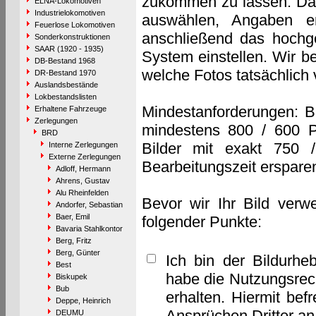
zukommen zu lassen. Das 
ELNA-Lokomotiven
Industrielokomotiven
auswählen, Angaben e
Feuerlose Lokomotiven
anschließend das hochge
Sonderkonstruktionen
SAAR (1920 - 1935)
System einstellen. Wir b
DB-Bestand 1968
welche Fotos tatsächlich
DR-Bestand 1970
Auslandsbestände
Lokbestandslisten
Mindestanforderungen: B
Erhaltene Fahrzeuge
Zerlegungen
mindestens 800 / 600 P
BRD
Bilder mit exakt 750 
Interne Zerlegungen
Externe Zerlegungen
Bearbeitungszeit erspare
Adloff, Hermann
Ahrens, Gustav
Alu Rheinfelden
Bevor wir Ihr Bild verw
Andorfer, Sebastian
Baer, Emil
folgender Punkte:
Bavaria Stahlkontor
Berg, Fritz
Berg, Günter
Ich bin der Bildurhe
Best
habe die Nutzungsrec
Biskupek
Bub
erhalten. Hiermit bef
Deppe, Heinrich
Ansprüchen Dritter a
DEUMU