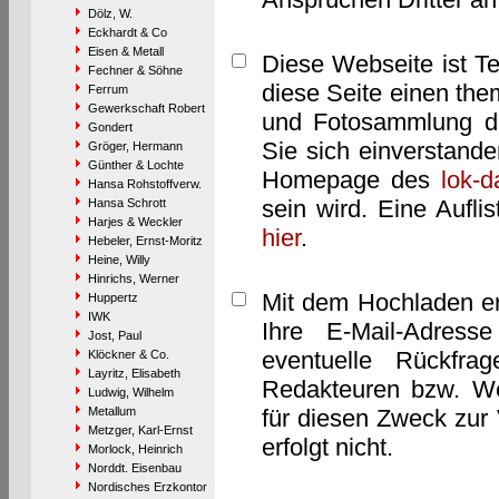
Dölz, W.
Eckhardt & Co
Eisen & Metall
Diese Webseite ist T
Fechner & Söhne
diese Seite einen them
Ferrum
Gewerkschaft Robert
und Fotosammlung dar
Gondert
Sie sich einverstand
Gröger, Hermann
Günther & Lochte
Homepage des
lok-
Hansa Rohstoffverw.
sein wird. Eine Aufl
Hansa Schrott
Harjes & Weckler
hier
.
Hebeler, Ernst-Moritz
Heine, Willy
Hinrichs, Werner
Mit dem Hochladen er
Huppertz
IWK
Ihre E-Mail-Adres
Jost, Paul
eventuelle Rückfra
Klöckner & Co.
Layritz, Elisabeth
Redakteuren bzw. We
Ludwig, Wilhelm
Metallum
für diesen Zweck zur 
Metzger, Karl-Ernst
erfolgt nicht.
Morlock, Heinrich
Norddt. Eisenbau
Nordisches Erzkontor