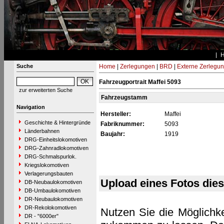
Suche
Home
|
Zerlegungen
|
BRD
|
Externe Zerlegu
Fahrzeugportrait Maffei 5093
zur erweiterten Suche
Fahrzeugstamm
Navigation
Hersteller:
Maffei
Geschichte & Hintergründe
Fabriknummer:
5093
Länderbahnen
Baujahr:
1919
DRG-Einheitslokomotiven
DRG-Zahnradlokomotiven
DRG-Schmalspurlok.
Kriegslokomotiven
Verlagerungsbauten
Upload eines Fotos die
DB-Neubaulokomotiven
DB-Umbaulokomotiven
DR-Neubaulokomotiven
DR-Rekolokomotiven
Nutzen Sie die Möglichke
DR - "6000er"