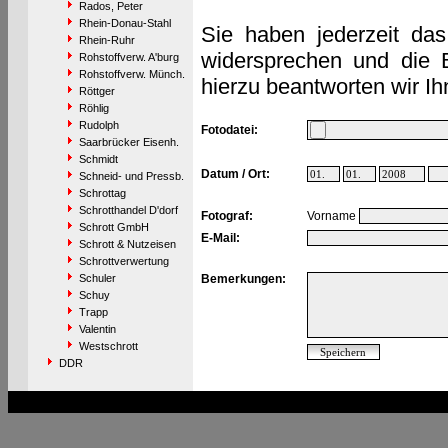
Rados, Peter
Rhein-Donau-Stahl
Sie haben jederzeit das
Rhein-Ruhr
widersprechen und die 
Rohstoffverw. A'burg
Rohstoffverw. Münch.
hierzu beantworten wir Ih
Röttger
Röhlig
Rudolph
Fotodatei:
Saarbrücker Eisenh.
Schmidt
Datum / Ort:
Schneid- und Pressb.
Schrottag
Schrotthandel D'dorf
Fotograf:
Vorname
Schrott GmbH
E-Mail:
Schrott & Nutzeisen
Schrottverwertung
Schuler
Bemerkungen:
Schuy
Trapp
Valentin
Westschrott
DDR