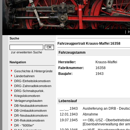
Suche
Fahrzeugportrait Krauss-Maffei 16358
zur erweiterten Suche
Fahrzeugstamm
Hersteller:
Krauss-Maffei
Navigation
Fabriknummer:
16358
Geschichte & Hintergründe
Baujahr:
1943
Länderbahnen
DRG-Einheitslokomotiven
DRG-Zahnradlokomotiven
DRG-Schmalspurlok.
Kriegslokomotiven
Verlagerungsbauten
Lebenslauf
DB-Neubaulokomotiven
__.__.1943
Auslieferung an DRB - Deuts
DB-Umbaulokomotiven
12.01.1943
Abnahme
DR-Neubaulokomotiven
19.07.1945
=> OBL-USZ - Oberbetriebslei
DR-Rekolokomotiven
[Eisenbahnverwaltung der ame
DR - "6000er"