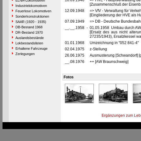
10.09.1946
=> HVE - Hauptverwaltung de
ELNA-Lokomotiven
[Zusammenschluß der Eisenba
Industrielokomotiven
12.09.1948
=> VfV - Verwaltung für Verke
Feuerlose Lokomotiven
[Eingliederung der HVE als Ha
Sonderkonstruktionen
07.09.1949
=> DB - Deutsche Bundesbah
SAAR (1920 - 1935)
DB-Bestand 1968
__.__.1958
-
01.05.1958 Umbau durch AW 
[Ersatz des aus nicht alter
DR-Bestand 1970
27235/1943), Ersatzkessel wa
Auslandsbestände
01.01.1968
Umzeichnung in "052 841-4"
Lokbestandslisten
Erhaltene Fahrzeuge
02.04.1975
z-Stellung
Zerlegungen
26.06.1975
Ausmusterung [Schwandorf] [
__.08.1976
++ [AW Braunschweig]
Fotos
Ergänzungen zum Leb