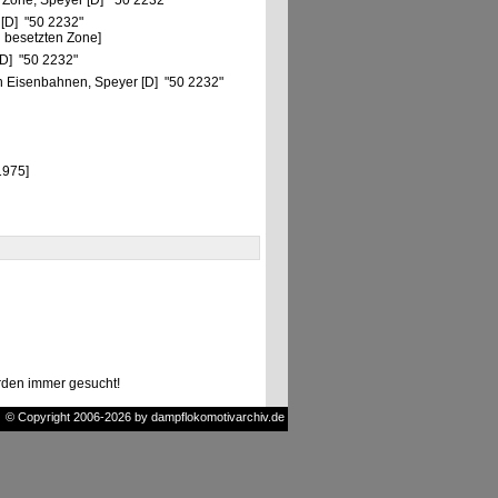
 Zone, Speyer [D] "50 2232"
 [D] "50 2232"
 besetzten Zone]
[D] "50 2232"
 Eisenbahnen, Speyer [D] "50 2232"
1975]
den immer gesucht!
© Copyright 2006-2026 by dampflokomotivarchiv.de