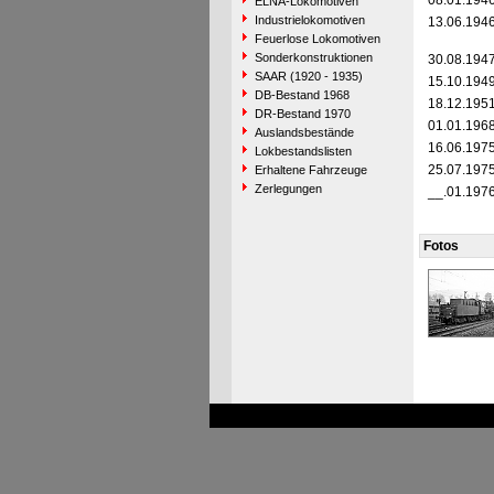
08.01.194
ELNA-Lokomotiven
Industrielokomotiven
13.06.194
Feuerlose Lokomotiven
Sonderkonstruktionen
30.08.194
SAAR (1920 - 1935)
15.10.194
DB-Bestand 1968
18.12.195
DR-Bestand 1970
01.01.196
Auslandsbestände
16.06.197
Lokbestandslisten
25.07.197
Erhaltene Fahrzeuge
Zerlegungen
__.01.197
Fotos