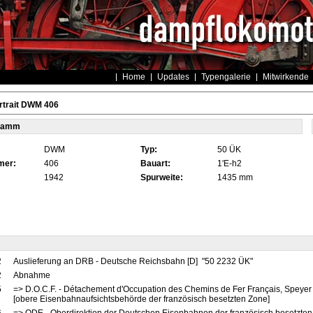
Home
Updates
Typengalerie
Mitwirkende
rtrait DWM 406
tamm
DWM
Typ:
50 ÜK
mer:
406
Bauart:
1'E-h2
1942
Spurweite:
1435 mm
2
Auslieferung an DRB - Deutsche Reichsbahn [D] "50 2232 ÜK"
2
Abnahme
5
=> D.O.C.F. - Détachement d'Occupation des Chemins de Fer Français, Speyer
[obere Eisenbahnaufsichtsbehörde der französisch besetzten Zone]