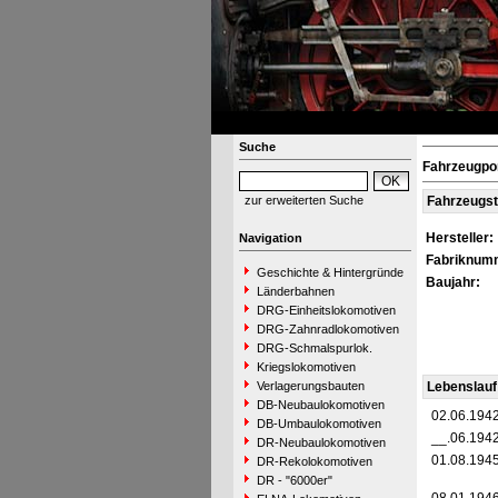
Suche
Fahrzeugpo
zur erweiterten Suche
Fahrzeugs
Hersteller:
Navigation
Fabriknum
Geschichte & Hintergründe
Baujahr:
Länderbahnen
DRG-Einheitslokomotiven
DRG-Zahnradlokomotiven
DRG-Schmalspurlok.
Kriegslokomotiven
Verlagerungsbauten
Lebenslauf
DB-Neubaulokomotiven
02.06.194
DB-Umbaulokomotiven
__.06.194
DR-Neubaulokomotiven
01.08.194
DR-Rekolokomotiven
DR - "6000er"