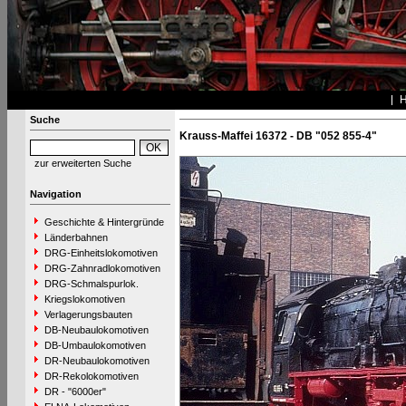
Suche
Krauss-Maffei 16372 - DB "052 855-4"
zur erweiterten Suche
Navigation
Geschichte & Hintergründe
Länderbahnen
DRG-Einheitslokomotiven
DRG-Zahnradlokomotiven
DRG-Schmalspurlok.
Kriegslokomotiven
Verlagerungsbauten
DB-Neubaulokomotiven
DB-Umbaulokomotiven
DR-Neubaulokomotiven
DR-Rekolokomotiven
DR - "6000er"