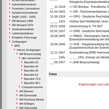
ELNA-Lokomotiven
Königliche Eisenbahndirektio
Industrielokomotiven
__.11.1918
=> ED Breslau - Preußische S
Feuerlose Lokomotiven
01.04.1920
=> DR - Reichseisenbahnen d
Sonderkonstruktionen
31.08.1924
=> DRG - Deutsche Reichsbah
SAAR (1920 - 1935)
DB-Bestand 1968
__.__.192x
Umbau [auf Heißdampf, neue B
DR-Bestand 1970
25.01.1926
Umzeichnung in "74 003"
Auslandsbestände
02.02.1937
=> DRB - Deutsche Reichsbah
Lokbestandslisten
20.08.1945
=> RBGD - Reichsbahn-General
Erhaltene Fahrzeuge
[Eisenbahnverwaltung der brit
Zerlegungen
10.09.1946
=> HVE - Hauptverwaltung de
BRD
[Zusammenschluß der Eisenba
Interne Zerlegungen
12.11.1947
Ausmusterung [RBD Hannove
AW Braunschweig
__.__.194x
-
__.__.195x
Einsatz als Werk
alte Loknummer
__.06.1957
++ [AW Braunschweig]
Baureihe 03
Baureihe 44
Baureihe 50
Fotos
Baureihe 61
Baureihe 74.0
Baureihe 98.1
Ergänzungen zum Leb
Computernummer
AW Bremen
AW Darmstadt
AW Duisburg-Wedau
AW Eßlingen
AW Glückstadt