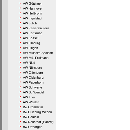
AW Göttingen
AW Hannover
AW Heilbronn
AW Ingolstadt
AW Jülich
AW Kaiserslautern
AW Karlsruhe
AW Kassel
AW Limburg
AW Lingen
AW Mülheim-Speldorf
AW Mü.-Freimann
AW Nied
AW Nürnberg
AW Offenburg
AW Oldenburg
AW Paderborn
AW Schwerte
AW St. Wendel
AW Trier
AW Weiden
Bw Crailsheim
Bw Duisburg-Wedau
Bw Hameln
Bw Neustadt (Haardt)
Bw Ottbergen