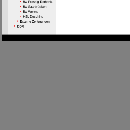
Bw Pressig-Rothenk.
Bw Saarbrücken
Bw Worms
HSL Desching
Externe Zerlegungen
DDR