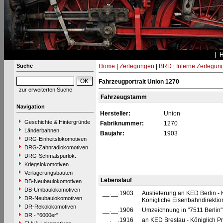
Suche
Home
|
Zerlegungen
|
BRD
|
Interne Zerlegun
Fahrzeugportrait Union 1270
zur erweiterten Suche
Fahrzeugstamm
Navigation
Hersteller:
Union
Geschichte & Hintergründe
Fabriknummer:
1270
Länderbahnen
Baujahr:
1903
DRG-Einheitslokomotiven
DRG-Zahnradlokomotiven
DRG-Schmalspurlok.
Kriegslokomotiven
Verlagerungsbauten
Lebenslauf
DB-Neubaulokomotiven
DB-Umbaulokomotiven
__.__.1903
Auslieferung an KED Berlin -
DR-Neubaulokomotiven
Königliche Eisenbahndirektion
DR-Rekolokomotiven
__.__.1906
Umzeichnung in "7511 Berlin
DR - "6000er"
__.__.1916
an KED Breslau - Königlich P