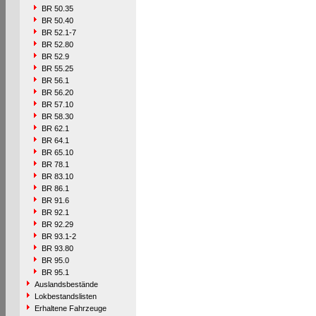
BR 50.35
BR 50.40
BR 52.1-7
BR 52.80
BR 52.9
BR 55.25
BR 56.1
BR 56.20
BR 57.10
BR 58.30
BR 62.1
BR 64.1
BR 65.10
BR 78.1
BR 83.10
BR 86.1
BR 91.6
BR 92.1
BR 92.29
BR 93.1-2
BR 93.80
BR 95.0
BR 95.1
Auslandsbestände
Lokbestandslisten
Erhaltene Fahrzeuge