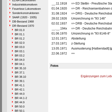
ELNA-Lokomotiven
__.11.1918
=> ED Stettin - Preußische Sta
Industrielokomotiven
01.04.1920
=> DR - Reichseisenbahnen d
Feuerlose Lokomotiven
Sonderkonstruktionen
31.08.1924
=> DRG - Deutsche Reichsbahn
SAAR (1920 - 1935)
28.02.1926
Umzeichnung in "93 146"
DB-Bestand 1968
02.02.1937
=> DRB - Deutsche Reichsbah
DR-Bestand 1970
__.__.194x
=> DR - Deutsche Reichsbahn
BR 01.0
01.06.1970
Umzeichnung in "93 8146-8"
BR 01.1
12.01.1971
Abstellung
BR 01.2
BR 02.0
27.03.1971
z-Stellung
BR 03.0
13.05.1971
Ausmusterung [Halberstadt] [
BR 03.1
22.06.1972
++
BR 03.2
BR 04.0
BR 04.1
Fotos
BR 35.10
BR 37.1
Ergänzungen zum Leb
BR 38.10
BR 39.1
BR 41.1
BR 42.1
BR 44.0
BR 44.1-2
BR 44.9
BR 50.0
BR 50.1