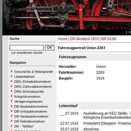
Suche
Home
|
DR-Bestand 1970
|
BR 93.80
Fahrzeugportrait Union 2263
zur erweiterten Suche
Fahrzeugstamm
Navigation
Hersteller:
Union
Geschichte & Hintergründe
Fabriknummer:
2263
Länderbahnen
Baujahr:
1916
DRG-Einheitslokomotiven
DRG-Zahnradlokomotiven
DRG-Schmalspurlok.
Kriegslokomotiven
Verlagerungsbauten
Lebenslauf
DB-Neubaulokomotiven
DB-Umbaulokomotiven
__.07.1916
Auslieferung an KED Stettin 
DR-Neubaulokomotiven
Königliche Eisenbahndirektion 
DR-Rekolokomotiven
22.07.1916
Probefahrt [Stargard - Freien
DR - "6000er"
25.07.1916
Abnahme