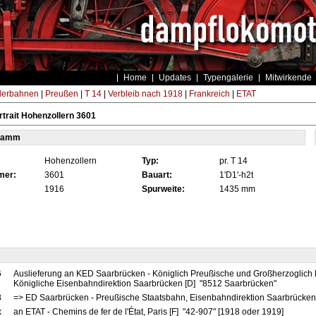
Home
Updates
Typengalerie
Mitwirkende
derbahnen
|
Preußen
|
T 14
|
Verbleib nach 1918
|
Frankreich
|
ETAT
trait Hohenzollern 3601
tamm
Hohenzollern
Typ:
pr. T 14
mer:
3601
Bauart:
1'D1'-h2t
1916
Spurweite:
1435 mm
6
Auslieferung an KED Saarbrücken - Königlich Preußische und Großherzoglich
Königliche Eisenbahndirektion Saarbrücken [D] "8512 Saarbrücken"
8
=> ED Saarbrücken - Preußische Staatsbahn, Eisenbahndirektion Saarbrücke
x
an ETAT - Chemins de fer de l'État, Paris [F] "42-907" [1918 oder 1919]