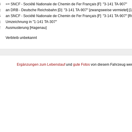
8
=> SNCF - Société Nationale de Chemin de Fer Français [F] "3-141 TA-907"
x
an DRB - Deutsche Reichsbahn [D] "3-141 TA-907" [zwangsweise vermietet] [
5
an SNCF - Société Nationale de Chemin de Fer Français [F] "3-141 TA-907" [
x
Umzeichnung in "1-141 TA-307"
2
Ausmusterung [Hagenau]
Verbleib unbekannt
Ergänzungen zum Lebenslauf
und
gute Fotos
von diesem Fahrzeug wer