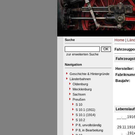
Suche
Home
|
Län
Fahrzeugpor
zur erweiterten Suche
Fahrzeugs
Navigation
Hersteller:
Geschichte & Hintergründe
Fabriknum
Länderbahnen
Baujahr:
Oldenburg
Mecklenburg
Sachsen
Preußen
S 10
Lebenslauf
S 10.1 (1911)
S 10.1 (1914)
__.__.191
S 10.2
P 8, unvollständig
29.11.191
P 8, in Bearbeitung
__.__.191