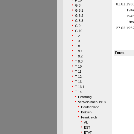
P 10
01.01.193
G 8
__.__.194
G 8.1
G 8.2
__.__.194
G 8.3
__.__.19x
G 9
27.02.195
G 10
T 2
T 3
T 8
T 9.1
Fotos
T 9.2
T 9.3
T 10
T 11
T 12
T 13
T 13.1
T 14
Lieferung
Verbleib nach 1918
Deutschland
Belgien
Frankreich
AL
EST
ETAT