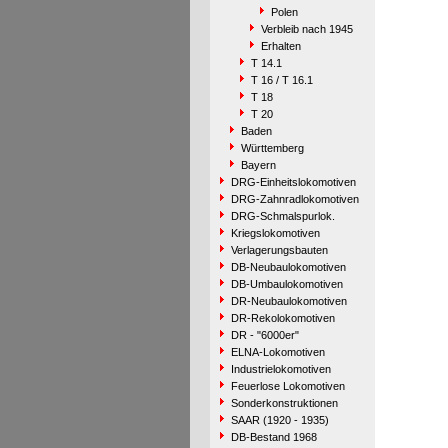
Polen
Verbleib nach 1945
Erhalten
T 14.1
T 16 / T 16.1
T 18
T 20
Baden
Württemberg
Bayern
DRG-Einheitslokomotiven
DRG-Zahnradlokomotiven
DRG-Schmalspurlok.
Kriegslokomotiven
Verlagerungsbauten
DB-Neubaulokomotiven
DB-Umbaulokomotiven
DR-Neubaulokomotiven
DR-Rekolokomotiven
DR - "6000er"
ELNA-Lokomotiven
Industrielokomotiven
Feuerlose Lokomotiven
Sonderkonstruktionen
SAAR (1920 - 1935)
DB-Bestand 1968