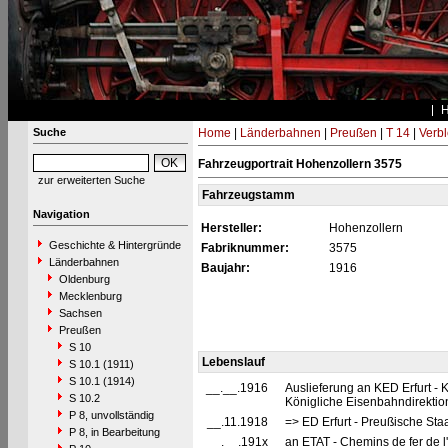
Suche
Home
|
Länderbahnen
|
Preußen
|
T 14
|
Verbl
Fahrzeugportrait Hohenzollern 3575
zur erweiterten Suche
Fahrzeugstamm
Navigation
Hersteller:
Hohenzollern
Geschichte & Hintergründe
Fabriknummer:
3575
Länderbahnen
Baujahr:
1916
Oldenburg
Mecklenburg
Sachsen
Preußen
S 10
Lebenslauf
S 10.1 (1911)
S 10.1 (1914)
__.__.1916
Auslieferung an KED Erfurt -
S 10.2
Königliche Eisenbahndirektion 
P 8, unvollständig
__.11.1918
=> ED Erfurt - Preußische Sta
P 8, in Bearbeitung
__.__.191x
an ETAT - Chemins de fer de l'