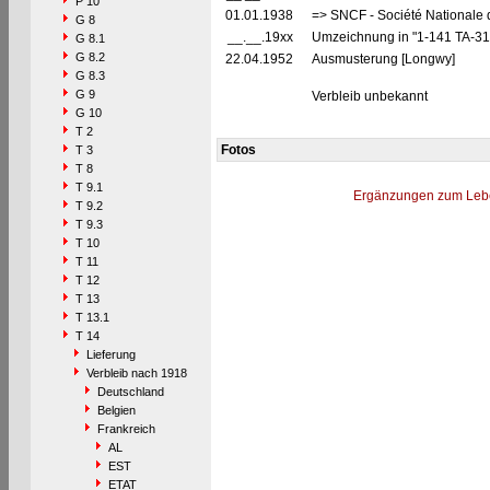
P 10
01.01.1938
=> SNCF - Société Nationale 
G 8
__.__.19xx
Umzeichnung in "1-141 TA-3
G 8.1
G 8.2
22.04.1952
Ausmusterung [Longwy]
G 8.3
G 9
Verbleib unbekannt
G 10
T 2
Fotos
T 3
T 8
T 9.1
Ergänzungen zum Leb
T 9.2
T 9.3
T 10
T 11
T 12
T 13
T 13.1
T 14
Lieferung
Verbleib nach 1918
Deutschland
Belgien
Frankreich
AL
EST
ETAT