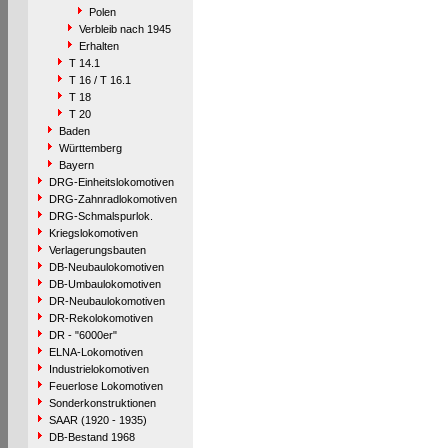
Polen
Verbleib nach 1945
Erhalten
T 14.1
T 16 / T 16.1
T 18
T 20
Baden
Württemberg
Bayern
DRG-Einheitslokomotiven
DRG-Zahnradlokomotiven
DRG-Schmalspurlok.
Kriegslokomotiven
Verlagerungsbauten
DB-Neubaulokomotiven
DB-Umbaulokomotiven
DR-Neubaulokomotiven
DR-Rekolokomotiven
DR - "6000er"
ELNA-Lokomotiven
Industrielokomotiven
Feuerlose Lokomotiven
Sonderkonstruktionen
SAAR (1920 - 1935)
DB-Bestand 1968