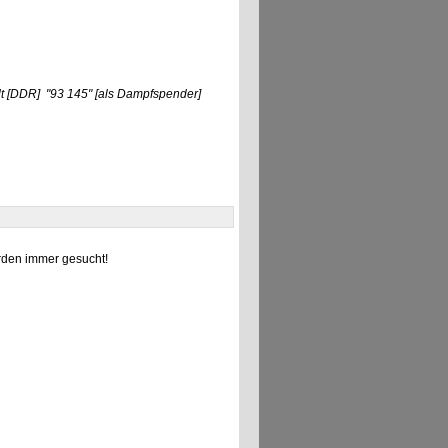
t
[DDR]
"93 145"
[als Dampfspender]
den immer gesucht!