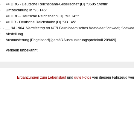
4
=> DRG - Deutsche Reichsbahn-Gesellschaft [D] "8505 Stettin"
6
Umzeichnung in "93 145"
7
=> DRB - Deutsche Reichsbahn [D] "93 145"
x
=> DR - Deutsche Reichsbahn [D] "93 145"
4
-
__.04.1964
Vermietung an VEB Petrolchemisches Kombinat Schwedt, Schwed
9
Abstellung
9
Ausmusterung [Engelsdorf] [gemäß Ausmusterungsprotokoll 209/69]
Verbleib unbekannt
Ergänzungen zum Lebenslauf
und
gute Fotos
von diesem Fahrzeug wer