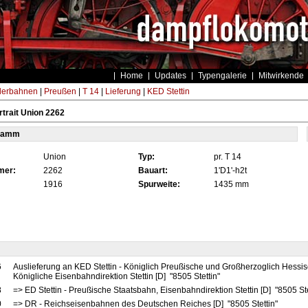
Home
Updates
Typengalerie
Mitwirkende
derbahnen
|
Preußen
|
T 14
|
Lieferung
|
KED Stettin
trait Union 2262
tamm
Union
Typ:
pr. T 14
mer:
2262
Bauart:
1'D1'-h2t
1916
Spurweite:
1435 mm
6
Auslieferung an KED Stettin - Königlich Preußische und Großherzoglich Hessi
Königliche Eisenbahndirektion Stettin [D] "8505 Stettin"
8
=> ED Stettin - Preußische Staatsbahn, Eisenbahndirektion Stettin [D] "8505 St
0
=> DR - Reichseisenbahnen des Deutschen Reiches [D] "8505 Stettin"