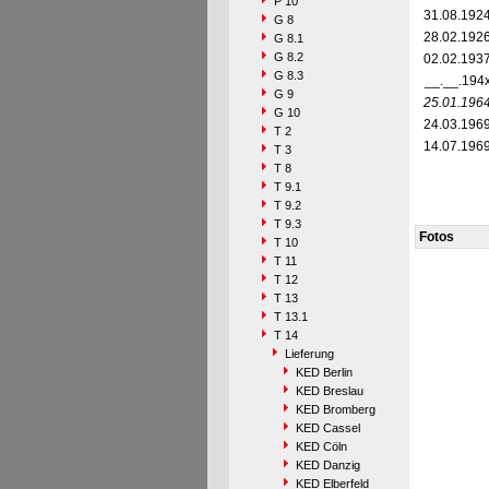
P 10
31.08.192
G 8
28.02.192
G 8.1
G 8.2
02.02.193
G 8.3
__.__.194
G 9
25.01.196
G 10
24.03.196
T 2
14.07.196
T 3
T 8
T 9.1
T 9.2
T 9.3
Fotos
T 10
T 11
T 12
T 13
T 13.1
T 14
Lieferung
KED Berlin
KED Breslau
KED Bromberg
KED Cassel
KED Cöln
KED Danzig
KED Elberfeld