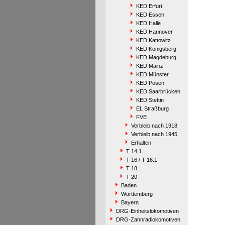
KED Erfurt
KED Essen
KED Halle
KED Hannover
KED Kattowitz
KED Königsberg
KED Magdeburg
KED Mainz
KED Münster
KED Posen
KED Saarbrücken
KED Stettin
EL Straßburg
FVE
Verbleib nach 1918
Verbleib nach 1945
Erhalten
T 14.1
T 16 / T 16.1
T 18
T 20
Baden
Württemberg
Bayern
DRG-Einheitslokomotiven
DRG-Zahnradlokomotiven