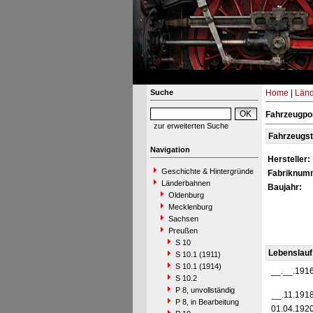
Suche
Home
|
Län
Fahrzeugpor
zur erweiterten Suche
Fahrzeugs
Navigation
Hersteller:
Geschichte & Hintergründe
Fabriknum
Länderbahnen
Baujahr:
Oldenburg
Mecklenburg
Sachsen
Preußen
S 10
Lebenslauf
S 10.1 (1911)
S 10.1 (1914)
__.__.191
S 10.2
P 8, unvollständig
__.11.191
P 8, in Bearbeitung
01.04.192