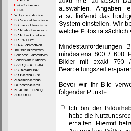
zukommen zu lassen. Das 
KDL 8
Großbritannien
auswählen, Angaben e
USA
anschließend das hochge
Verlagerungsbauten
DB-Neubaulokomotiven
System einstellen. Wir b
DB-Umbaulokomotiven
welche Fotos tatsächlich
DR-Neubaulokomotiven
DR-Rekolokomotiven
DR - "6000er"
Mindestanforderungen: B
ELNA-Lokomotiven
Industrielokomotiven
mindestens 800 / 600 P
Feuerlose Lokomotiven
Bilder mit exakt 750 
Sonderkonstruktionen
SAAR (1920 - 1935)
Bearbeitungszeit erspare
DB-Bestand 1968
DR-Bestand 1970
Auslandsbestände
Bevor wir Ihr Bild verw
Lokbestandslisten
Erhaltene Fahrzeuge
folgender Punkte:
Zerlegungen
Ich bin der Bildurhe
habe die Nutzungsrec
erhalten. Hiermit bef
Ansprüchen Dritter a