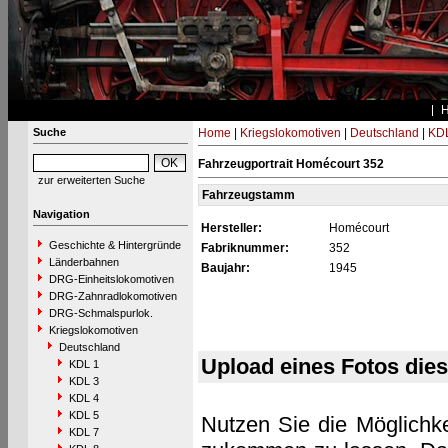
Suche
Home
|
Kriegslokomotiven
|
Deutschland
|
KDL
Fahrzeugportrait Homécourt 352
zur erweiterten Suche
Fahrzeugstamm
Navigation
Hersteller:
Homécourt
Geschichte & Hintergründe
Fabriknummer:
352
Länderbahnen
Baujahr:
1945
DRG-Einheitslokomotiven
DRG-Zahnradlokomotiven
DRG-Schmalspurlok.
Kriegslokomotiven
Deutschland
Upload eines Fotos die
KDL 1
KDL 3
KDL 4
KDL 5
Nutzen Sie die Möglichke
KDL 7