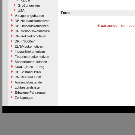
KDL 8
Großbritannien
USA
Fotos
Verlagerungsbauten
DB-Neubaulokomotiven
Ergänzungen zum Leb
DB-Umbaulokomotiven
DR-Neubaulokomotiven
DR-Rekolokomotiven
DR - "6000er"
ELNA-Lokomotiven
Industrielokomotiven
Feuerlose Lokomotiven
Sonderkonstruktionen
SAAR (1920 - 1935)
DB-Bestand 1968
DR-Bestand 1970
Auslandsbestände
Lokbestandslisten
Erhaltene Fahrzeuge
Zerlegungen