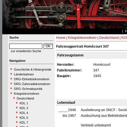
Suche
Home
|
Kriegslokomotiven
|
Deutschland
|
KDL
Fahrzeugportrait Homécourt 347
zur erweiterten Suche
Fahrzeugstamm
Navigation
Hersteller:
Homécourt
Geschichte & Hintergründe
Fabriknummer:
347
Länderbahnen
Baujahr:
1945
DRG-Einheitslokomotiven
DRG-Zahnradlokomotiven
DRG-Schmalspurlok.
Kriegslokomotiven
Deutschland
Lebenslauf
KDL 1
KDL 3
__.__.1946
Auslieferung an SNCF - Socié
KDL 4
bis 1967
Ausbuchung aus Betriebsbesta
KDL 5
KDL 7
Verbleib unbekannt