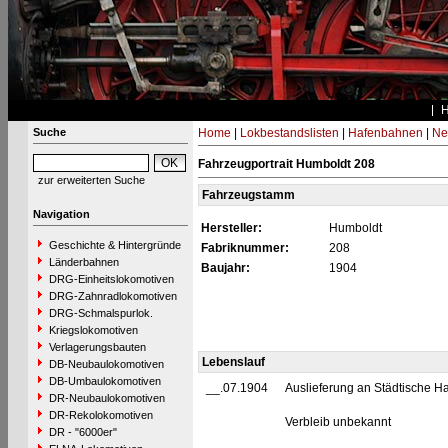
Suche
Home
|
Lokbestandslisten
|
Hafenbahnen
|
Ne
Fahrzeugportrait Humboldt 208
zur erweiterten Suche
Fahrzeugstamm
Navigation
Hersteller:
Humboldt
Geschichte & Hintergründe
Fabriknummer:
208
Länderbahnen
Baujahr:
1904
DRG-Einheitslokomotiven
DRG-Zahnradlokomotiven
DRG-Schmalspurlok.
Kriegslokomotiven
Verlagerungsbauten
Lebenslauf
DB-Neubaulokomotiven
DB-Umbaulokomotiven
__.07.1904
Auslieferung an Städtische H
DR-Neubaulokomotiven
DR-Rekolokomotiven
Verbleib unbekannt
DR - "6000er"