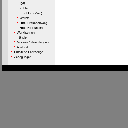
IDR
Koblenz
Frankfurt (Main)
Worms
HBG Braunschweig
HBG Hildesheim
Werkbahnen
Händler
Museen / Sammlungen
Ausland
Erhaltene Fahrzeuge
Zerlegungen