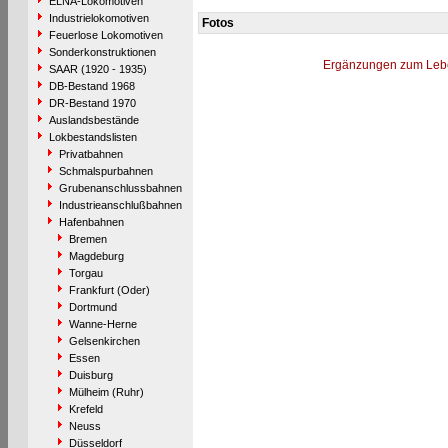
ELNA-Lokomotiven
Industrielokomotiven
Fotos
Feuerlose Lokomotiven
Sonderkonstruktionen
Ergänzungen zum Leb
SAAR (1920 - 1935)
DB-Bestand 1968
DR-Bestand 1970
Auslandsbestände
Lokbestandslisten
Privatbahnen
Schmalspurbahnen
Grubenanschlussbahnen
Industrieanschlußbahnen
Hafenbahnen
Bremen
Magdeburg
Torgau
Frankfurt (Oder)
Dortmund
Wanne-Herne
Gelsenkirchen
Essen
Duisburg
Mülheim (Ruhr)
Krefeld
Neuss
Düsseldorf