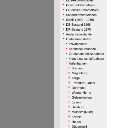
ELNA-Lokomotiven
Industrielokomotiven
Feuerlose Lokomotiven
Sonderkonstruktionen
SAAR (1920 - 1935)
DB-Bestand 1968
DR-Bestand 1970
Auslandsbestände
Lokbestandslisten
Privatbahnen
Schmalspurbahnen
Grubenanschlussbahnen
Industrieanschlußbahnen
Hafenbahnen
Bremen
Magdeburg
Torgau
Frankfurt (Oder)
Dortmund
Wanne-Herne
Gelsenkirchen
Essen
Duisburg
Mülheim (Ruhr)
Krefeld
Neuss
Düsseldorf