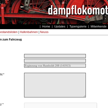
Home
Updates
Typengalerie
Mitwirkende
estandslisten
|
Hafenbahnen
|
Neuss
n zum Fahrzeug
ht *
z *