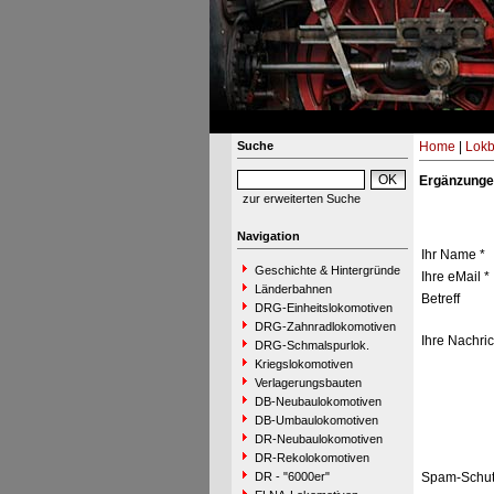
Suche
Home
|
Lokb
Ergänzunge
zur erweiterten Suche
Navigation
Ihr Name *
Geschichte & Hintergründe
Ihre eMail *
Länderbahnen
Betreff
DRG-Einheitslokomotiven
DRG-Zahnradlokomotiven
Ihre Nachric
DRG-Schmalspurlok.
Kriegslokomotiven
Verlagerungsbauten
DB-Neubaulokomotiven
DB-Umbaulokomotiven
DR-Neubaulokomotiven
DR-Rekolokomotiven
DR - "6000er"
Spam-Schut