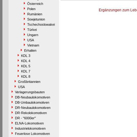
Österreich
Polen
Ergänzungen zum Leb
Rumänien
Sowjetunion
Tschechoslowakei
Türkei
Ungarn
USA
Vietnam
Erhalten
KDL 3
KDL 4
KDL 5
KDL 7
KDL 8
Großbritannien
USA
Verlagerungsbauten
DB-Neubaulokomotiven
DB-Umbaulokomotiven
DR-Neubaulokomotiven
DR-Rekolokomotiven
DR - "6000er"
ELNA-Lokomotiven
Industrielokomotiven
Feuerlose Lokomotiven