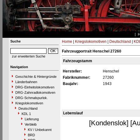
Suche
Home
|
Kriegslokomotiven
|
Deutschland
|
KDL
Fahrzeugportrait Henschel 27260
zur erweiterten Suche
Fahrzeugstamm
Navigation
Hersteller:
Henschel
Geschichte & Hintergründe
Fabriknummer:
27260
Länderbahnen
Baujahr:
1943
DRG-Einheitslokomotiven
DRG-Zahnradlokomotiven
DRG-Schmalspurlok.
Kriegslokomotiven
Deutschland
Lebenslauf
KDL 1
Lieferung
[Kondenslok] [Au
Verbleib
KV / Unbekannt
BRD