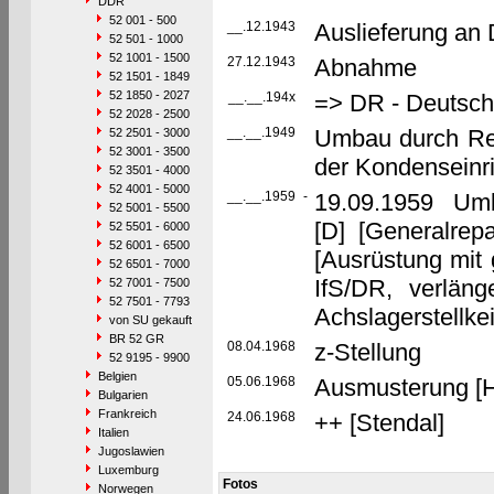
DDR
52 001 - 500
__.12.1943
Auslieferung an
52 501 - 1000
52 1001 - 1500
27.12.1943
Abnahme
52 1501 - 1849
52 1850 - 2027
__.__.194x
=> DR - Deutsch
52 2028 - 2500
__.__.1949
Umbau durch Re
52 2501 - 3000
52 3001 - 3500
der Kondenseinri
52 3501 - 4000
52 4001 - 5000
__.__.1959
-
19.09.1959 Umb
52 5001 - 5500
[D] [Generalrep
52 5501 - 6000
52 6001 - 6500
[Ausrüstung mit
52 6501 - 7000
IfS/DR, verlän
52 7001 - 7500
52 7501 - 7793
Achslagerstellkei
von SU gekauft
BR 52 GR
08.04.1968
z-Stellung
52 9195 - 9900
Belgien
05.06.1968
Ausmusterung [
Bulgarien
Frankreich
24.06.1968
++ [Stendal]
Italien
Jugoslawien
Luxemburg
Fotos
Norwegen