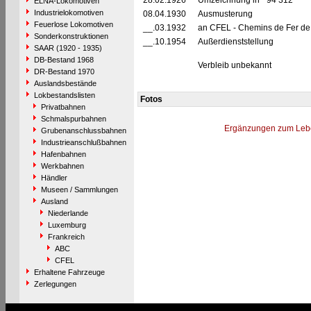
28.02.1926
Umzeichnung in "94 312"
ELNA-Lokomotiven
Industrielokomotiven
08.04.1930
Ausmusterung
Feuerlose Lokomotiven
__.03.1932
an CFEL - Chemins de Fer de l
Sonderkonstruktionen
__.10.1954
Außerdienststellung
SAAR (1920 - 1935)
DB-Bestand 1968
Verbleib unbekannt
DR-Bestand 1970
Auslandsbestände
Lokbestandslisten
Fotos
Privatbahnen
Schmalspurbahnen
Ergänzungen zum Leb
Grubenanschlussbahnen
Industrieanschlußbahnen
Hafenbahnen
Werkbahnen
Händler
Museen / Sammlungen
Ausland
Niederlande
Luxemburg
Frankreich
ABC
CFEL
Erhaltene Fahrzeuge
Zerlegungen