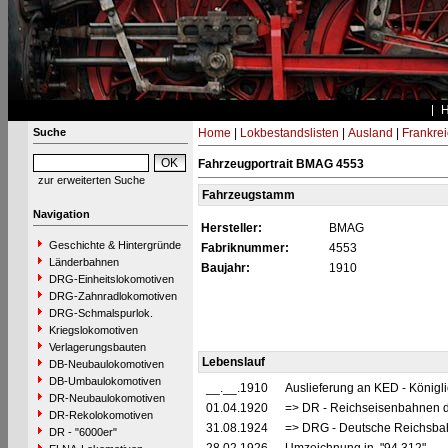
Suche
Home
|
Lokbestandslisten
|
Ausland
|
Frankrei
Fahrzeugportrait BMAG 4553
zur erweiterten Suche
Fahrzeugstamm
Navigation
Hersteller:
BMAG
Geschichte & Hintergründe
Fabriknummer:
4553
Länderbahnen
Baujahr:
1910
DRG-Einheitslokomotiven
DRG-Zahnradlokomotiven
DRG-Schmalspurlok.
Kriegslokomotiven
Verlagerungsbauten
Lebenslauf
DB-Neubaulokomotiven
DB-Umbaulokomotiven
__.__.1910
Auslieferung an KED - Königli
DR-Neubaulokomotiven
01.04.1920
=> DR - Reichseisenbahnen d
DR-Rekolokomotiven
31.08.1924
=> DRG - Deutsche Reichsbahn
DR - "6000er"