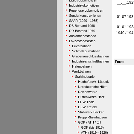
ELNA-Lokomotiven
__.__.192
Industrielokomotiven
Feuerlose Lokomotiven
Sonderkonstruktionen
01.07.193
SAAR (1920 - 1935)
DB-Bestand 1968
01.01.193
DR-Bestand 1970
1940 / 194
Auslandsbestände
Lokbestandslisten
Privatbahnen
Schmalspurbahnen
Grubenanschlussbahnen
Industrieanschlußbahnen
Fotos
Hafenbahnen
Werkbahnen
Stahlindustrie
Hochofenwk. Lübeck
Norddeutsche Hütte
Reichswerke
Hüttenwerke Harz
EHW Thale
DEW Krefeld
Stahlwerk Becker
Krupp Rheinhausen
GDK / ATH / EH
GDK (bis 1918)
ATH (1919 - 1926)