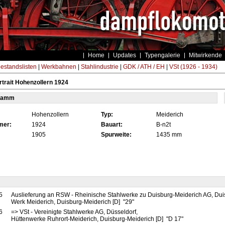
Home
Updates
Typengalerie
Mitwirkende
estandslisten
|
Werkbahnen
|
Stahlindustrie
|
GDK / ATH / EH
|
VSt (1926 - 1934)
trait Hohenzollern 1924
tamm
Hohenzollern
Typ:
Meiderich
mer:
1924
Bauart:
B-n2t
1905
Spurweite:
1435 mm
5
Auslieferung an RSW - Rheinische Stahlwerke zu Duisburg-Meiderich AG, Dui
Werk Meiderich, Duisburg-Meiderich [D] "29"
6
=> VSt - Vereinigte Stahlwerke AG, Düsseldorf,
Hüttenwerke Ruhrort-Meiderich, Duisburg-Meiderich [D] "D 17"