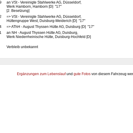
9
an VSt - Vereinigte Stahlwerke AG, Düsseldorf,
Werk Hamborn, Hamborn [D] "17"
[2. Besetzung]
2
=> VSt - Vereinigte Stahlwerke AG, Düsseldorf,
Hüttengruppe West, Duisburg-Meiderich [D] "17"
4
=> AThH - August Thyssen Hütte AG, Duisburg [D] "17"
1
an NH - August Thyssen Hütte AG, Duisburg,
Werk Niederrheinische Hütte, Duisburg-Hochfeld [D]
Verbleib unbekannt
Ergänzungen zum Lebenslauf
und
gute Fotos
von diesem Fahrzeug wer