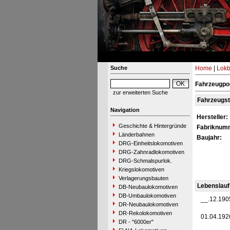
Suche
Home
|
Lokb
Fahrzeugpor
zur erweiterten Suche
Fahrzeugs
Navigation
Hersteller:
Geschichte & Hintergründe
Fabriknum
Länderbahnen
Baujahr:
DRG-Einheitslokomotiven
DRG-Zahnradlokomotiven
DRG-Schmalspurlok.
Kriegslokomotiven
Verlagerungsbauten
Lebenslauf
DB-Neubaulokomotiven
DB-Umbaulokomotiven
__.12.190
DR-Neubaulokomotiven
DR-Rekolokomotiven
01.04.192
DR - "6000er"