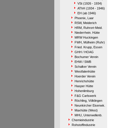
VSt (1926 - 1934)
AThH (1934 - 1946)
EH (ab 1946)
Phoenix, Laar
RSW, Meiderich
HRM, Ruhrort-Meid.
Niederrhein. Hütte
MRW Huckingen
FWH, Mülheim (Ruhr)
Fried. Krupp, Essen
GHH / HOAG
Bochumer Verein
EHW / SWB
Schalker Verein
Westfalenhütte
Hoerder Verein
Henrichshütte
Hasper Hütte
Hohenlimburg
F&G Carlswerk
Röchling, Völklingen
Neunkircher Eisenwk.
Maxhütte (West)
MHU, Unterwellenb.
Chemieindustrie
Rohstoffindustrie