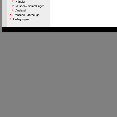
Händler
Museen / Sammlungen
Ausland
Erhaltene Fahrzeuge
Zerlegungen