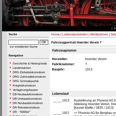
Suche
Home
|
Lokbestandslisten
|
Werkbahnen
|
Stah
Fahrzeugportrait Hoerder Verein ?
zur erweiterten Suche
Fahrzeugstamm
Navigation
Hersteller:
Hoerder Verein
Geschichte & Hintergründe
Fabriknummer:
?
Länderbahnen
Baujahr:
1913
DRG-Einheitslokomotiven
DRG-Zahnradlokomotiven
DRG-Schmalspurlok.
Kriegslokomotiven
Verlagerungsbauten
Lebenslauf
DB-Neubaulokomotiven
DB-Umbaulokomotiven
__.__.1913
Auslieferung an Phoenix AG f
DR-Neubaulokomotiven
Abteilung Hoerder Verein, Hör
DR-Rekolokomotiven
[Kessel Maffei / 3835 / 1913]
DR - "6000er"
__.__.1921
=> Phoenix AG für Bergbau un