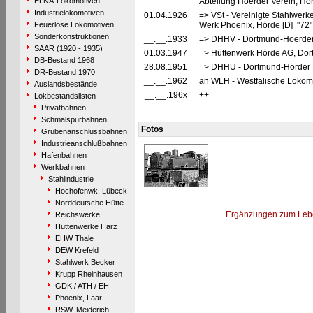
ELNA-Lokomotiven
Abteilung Hoerder Verein, Hö
Industrielokomotiven
01.04.1926
=> VSt - Vereinigte Stahlwerk
Feuerlose Lokomotiven
Werk Phoenix, Hörde [D] "72
Sonderkonstruktionen
__.__.1933
=> DHHV - Dortmund-Hoerder 
SAAR (1920 - 1935)
01.03.1947
=> Hüttenwerk Hörde AG, Dor
DB-Bestand 1968
28.08.1951
=> DHHU - Dortmund-Hörder 
DR-Bestand 1970
__.__.1962
an WLH - Westfälische Lokomo
Auslandsbestände
__.__.196x
++
Lokbestandslisten
Privatbahnen
Schmalspurbahnen
Fotos
Grubenanschlussbahnen
Industrieanschlußbahnen
Hafenbahnen
Werkbahnen
Stahlindustrie
Hochofenwk. Lübeck
Norddeutsche Hütte
Ergänzungen zum Leb
Reichswerke
Hüttenwerke Harz
EHW Thale
DEW Krefeld
Stahlwerk Becker
Krupp Rheinhausen
GDK / ATH / EH
Phoenix, Laar
RSW, Meiderich