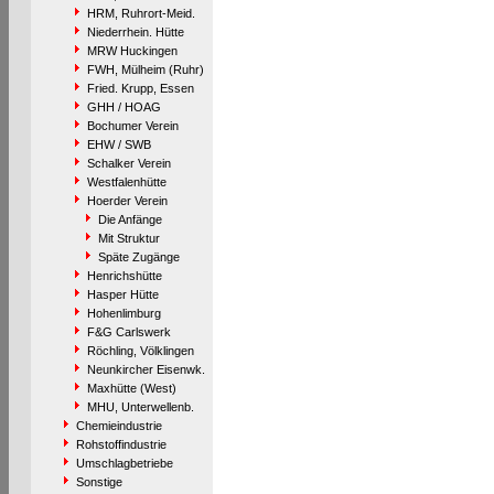
HRM, Ruhrort-Meid.
Niederrhein. Hütte
MRW Huckingen
FWH, Mülheim (Ruhr)
Fried. Krupp, Essen
GHH / HOAG
Bochumer Verein
EHW / SWB
Schalker Verein
Westfalenhütte
Hoerder Verein
Die Anfänge
Mit Struktur
Späte Zugänge
Henrichshütte
Hasper Hütte
Hohenlimburg
F&G Carlswerk
Röchling, Völklingen
Neunkircher Eisenwk.
Maxhütte (West)
MHU, Unterwellenb.
Chemieindustrie
Rohstoffindustrie
Umschlagbetriebe
Sonstige