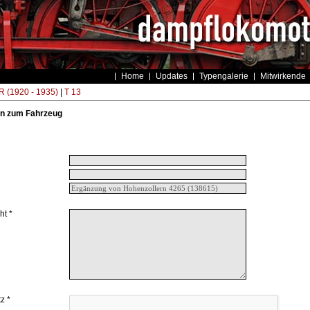
Home
Updates
Typengalerie
Mitwirkende
 (1920 - 1935)
|
T 13
n zum Fahrzeug
ht *
z *