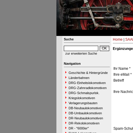
Suche
Home
|
SAAR
Ergänzunge
zur erweiterten Suche
Navigation
Ihr Name *
Geschichte & Hintergründe
Ihre eMail *
Länderbahnen
Betreff
DRG-Einheitslokomotiven
DRG-Zahnradlokomotiven
Ihre Nachric
DRG-Schmalspurlok.
Kriegslokomotiven
Verlagerungsbauten
DB-Neubaulokomotiven
DB-Umbaulokomotiven
DR-Neubaulokomotiven
DR-Rekolokomotiven
DR - "6000er"
Spam-Schut