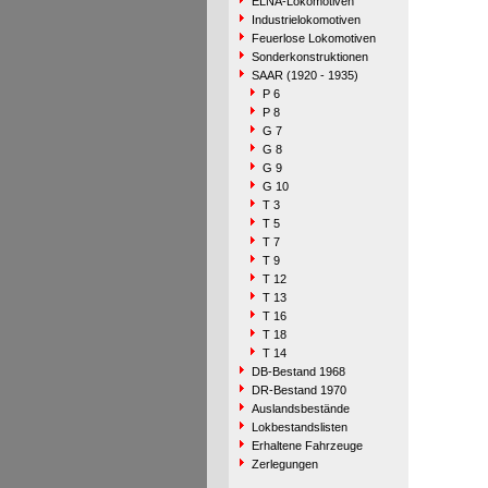
ELNA-Lokomotiven
Industrielokomotiven
Feuerlose Lokomotiven
Sonderkonstruktionen
SAAR (1920 - 1935)
P 6
P 8
G 7
G 8
G 9
G 10
T 3
T 5
T 7
T 9
T 12
T 13
T 16
T 18
T 14
DB-Bestand 1968
DR-Bestand 1970
Auslandsbestände
Lokbestandslisten
Erhaltene Fahrzeuge
Zerlegungen