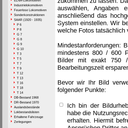
zukommen zu lassen. Das 
ELNA-Lokomotiven
Industrielokomotiven
auswählen, Angaben e
Feuerlose Lokomotiven
anschließend das hochge
Sonderkonstruktionen
SAAR (1920 - 1935)
System einstellen. Wir b
P 6
welche Fotos tatsächlich
P 8
G 7
G 8
Mindestanforderungen: B
G 9
G 10
mindestens 800 / 600 P
T 3
Bilder mit exakt 750 
T 5
T 7
Bearbeitungszeit erspare
T 9
T 12
T 13
Bevor wir Ihr Bild verw
T 16
T 18
folgender Punkte:
T 14
DB-Bestand 1968
DR-Bestand 1970
Ich bin der Bildurhe
Auslandsbestände
habe die Nutzungsrec
Lokbestandslisten
Erhaltene Fahrzeuge
erhalten. Hiermit bef
Zerlegungen
Ansprüchen Dritter a