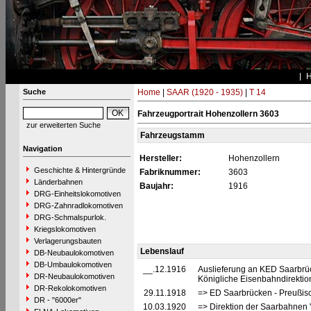
Suche
Home
|
SAAR (1920 - 1935)
|
T 14
Fahrzeugportrait Hohenzollern 3603
zur erweiterten Suche
Fahrzeugstamm
Navigation
Hersteller:
Hohenzollern
Geschichte & Hintergründe
Fabriknummer:
3603
Länderbahnen
Baujahr:
1916
DRG-Einheitslokomotiven
DRG-Zahnradlokomotiven
DRG-Schmalspurlok.
Kriegslokomotiven
Verlagerungsbauten
Lebenslauf
DB-Neubaulokomotiven
DB-Umbaulokomotiven
__.12.1916
Auslieferung an KED Saarbrüc
DR-Neubaulokomotiven
Königliche Eisenbahndirekti
DR-Rekolokomotiven
29.11.1918
=> ED Saarbrücken - Preußis
DR - "6000er"
10.03.1920
=> Direktion der Saarbahnen