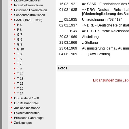
ELNA-Lokomotiven
16.03.1921
=> SAAR - Eisenbahnen des 
Industrielokomotiven
01.03.1935
=> DRG - Deutsche Reichsbah
Feuerlose Lokomotiven
[Wiedereingliederung des Saa
Sonderkonstruktionen
__.05.1935
Umzeichnung in "93 413"
SAAR (1920 - 1935)
P 6
02.02.1937
=> DRB - Deutsche Reichsbah
P 8
__.__.194x
=> DR - Deutsche Reichsbahn
G 7
20.03.1969
Abstellung
G 8
21.03.1969
z-Stellung
G 9
23.04.1969
Ausmusterung [gemäß Ausmust
G 10
04.06.1969
++ [Raw Cottbus]
T 3
T 5
T 7
Fotos
T 9
T 12
T 13
Ergänzungen zum Leb
T 16
T 18
T 14
DB-Bestand 1968
DR-Bestand 1970
Auslandsbestände
Lokbestandslisten
Erhaltene Fahrzeuge
Zerlegungen