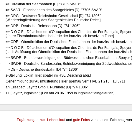
0
=> Direktion der Saarbahnen [D] "7706 SAAR"
1
=> SAAR - Eisenbahnen des Saargebietes [D] "7706 SAAR"
5
=> DRG - Deutsche Reichsbahn-Gesellschaft [D] "74 1306"
[Wiedereingliederung des Saargebiets ins Deutsche Reich]
7
=> DRB - Deutsche Reichsbahn [D] "74 1306"
5
=> D.O.C.F. - Détachement d'Occupation des Chemins de Fer Français, Speyer
[obere Eisenbahnaufsichtsbehörde der französisch besetzten Zone]
6
=> ODE - Oberdirektion der Deutschen Eisenbahnen der französisch besetzten
6
=> D.O.C.F. - Détachement d'Occupation des Chemins de Fer Français, Speyer
[nach Auflösung der Oberdirektion der Deutschen Eisenbahnen der französisch
7
=> SWDE - Betriebsvereinigung der Südwestdeutschen Eisenbahnen, Speyer 
9
=> SWDE - Deutsche Bundesbahn, Betriebsvereinigung der Südwestdeutschen
1
=> DB - Deutsche Bundesbahn [D] "74 1306"
8
z-Stellung [Lok in Trier, später im HSL Desching abg.]
8
Genehmigung zur Ausmusterung [Trier] [gemäß Verf. HVB 21.213 Fau 371]
9
an Elisabeth Layritz GmbH, Nürnberg [D] "74 1306"
x
++ [Layritz, Ingolstadt] [Lok am 28.06.1959 in Ingolstadt eingelaufen]
Ergänzungen zum Lebenslauf
und
gute Fotos
von diesem Fahrzeug wer