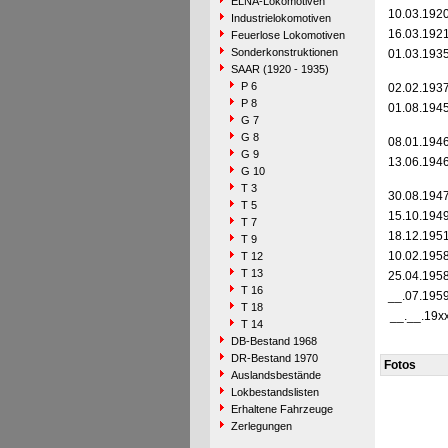
ELNA-Lokomotiven
10.03.192
Industrielokomotiven
16.03.192
Feuerlose Lokomotiven
Sonderkonstruktionen
01.03.193
SAAR (1920 - 1935)
P 6
02.02.193
P 8
01.08.194
G 7
G 8
08.01.194
G 9
13.06.194
G 10
T 3
30.08.194
T 5
15.10.194
T 7
18.12.195
T 9
10.02.195
T 12
T 13
25.04.195
T 16
__.07.195
T 18
__.__.19x
T 14
DB-Bestand 1968
DR-Bestand 1970
Fotos
Auslandsbestände
Lokbestandslisten
Erhaltene Fahrzeuge
Zerlegungen