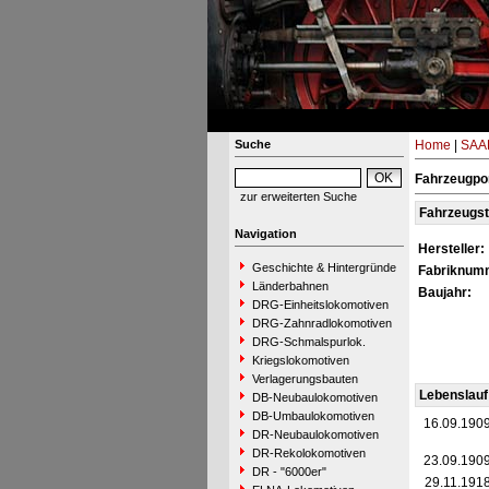
Suche
Home
|
SAAR
Fahrzeugpor
zur erweiterten Suche
Fahrzeugs
Navigation
Hersteller:
Geschichte & Hintergründe
Fabriknum
Länderbahnen
Baujahr:
DRG-Einheitslokomotiven
DRG-Zahnradlokomotiven
DRG-Schmalspurlok.
Kriegslokomotiven
Verlagerungsbauten
Lebenslauf
DB-Neubaulokomotiven
DB-Umbaulokomotiven
16.09.190
DR-Neubaulokomotiven
DR-Rekolokomotiven
23.09.190
DR - "6000er"
29.11.191