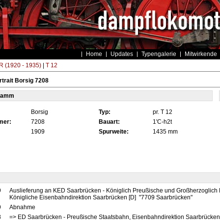
Home
Updates
Typengalerie
Mitwirkende
 (1920 - 1935)
|
T 12
trait Borsig 7208
tamm
Borsig
Typ:
pr. T 12
mer:
7208
Bauart:
1'C-h2t
1909
Spurweite:
1435 mm
9
Auslieferung an KED Saarbrücken - Königlich Preußische und Großherzoglich
Königliche Eisenbahndirektion Saarbrücken [D] "7709 Saarbrücken"
9
Abnahme
8
=> ED Saarbrücken - Preußische Staatsbahn, Eisenbahndirektion Saarbrücke