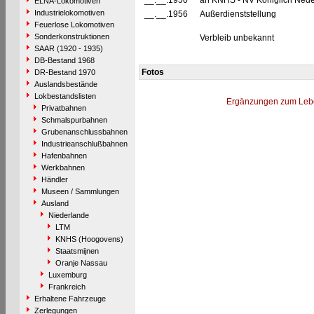
__.__.1950
an KNHS - NV Koniglich Neder
ELNA-Lokomotiven
Industrielokomotiven
__.__.1956
Außerdienststellung
Feuerlose Lokomotiven
Sonderkonstruktionen
Verbleib unbekannt
SAAR (1920 - 1935)
DB-Bestand 1968
Fotos
DR-Bestand 1970
Auslandsbestände
Lokbestandslisten
Ergänzungen zum Leb
Privatbahnen
Schmalspurbahnen
Grubenanschlussbahnen
Industrieanschlußbahnen
Hafenbahnen
Werkbahnen
Händler
Museen / Sammlungen
Ausland
Niederlande
LTM
KNHS (Hoogovens)
Staatsmijnen
Oranje Nassau
Luxemburg
Frankreich
Erhaltene Fahrzeuge
Zerlegungen