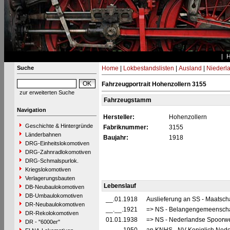
Suche
Home
|
Lokbestandslisten
|
Ausland
|
Niederl
Fahrzeugportrait Hohenzollern 3155
zur erweiterten Suche
Fahrzeugstamm
Navigation
Hersteller:
Hohenzollern
Geschichte & Hintergründe
Fabriknummer:
3155
Länderbahnen
Baujahr:
1918
DRG-Einheitslokomotiven
DRG-Zahnradlokomotiven
DRG-Schmalspurlok.
Kriegslokomotiven
Verlagerungsbauten
Lebenslauf
DB-Neubaulokomotiven
DB-Umbaulokomotiven
__.01.1918
Auslieferung an SS - Maatscha
DR-Neubaulokomotiven
__.__.1921
=> NS - Belangengemeenscha
DR-Rekolokomotiven
01.01.1938
=> NS - Nederlandse Spoorwe
DR - "6000er"