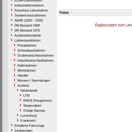
ELNA-Lokomotiven
Industrielokomotiven
Feuerlose Lokomotiven
Fotos
Sonderkonstruktionen
SAAR (1920 - 1935)
Ergänzungen zum Leb
DB-Bestand 1968
DR-Bestand 1970
Auslandsbestände
Lokbestandslisten
Privatbahnen
Schmalspurbahnen
Grubenanschlussbahnen
Industrieanschlußbahnen
Hafenbahnen
Werkbahnen
Händler
Museen / Sammlungen
Ausland
Niederlande
LTM
KNHS (Hoogovens)
Staatsmijnen
Oranje Nassau
Luxemburg
Frankreich
Erhaltene Fahrzeuge
Zerlegungen