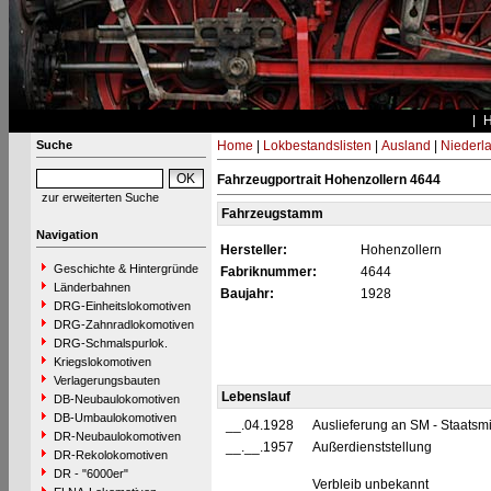
Suche
Home
|
Lokbestandslisten
|
Ausland
|
Niederl
Fahrzeugportrait Hohenzollern 4644
zur erweiterten Suche
Fahrzeugstamm
Navigation
Hersteller:
Hohenzollern
Geschichte & Hintergründe
Fabriknummer:
4644
Länderbahnen
Baujahr:
1928
DRG-Einheitslokomotiven
DRG-Zahnradlokomotiven
DRG-Schmalspurlok.
Kriegslokomotiven
Verlagerungsbauten
Lebenslauf
DB-Neubaulokomotiven
DB-Umbaulokomotiven
__.04.1928
Auslieferung an SM - Staatsm
DR-Neubaulokomotiven
__.__.1957
Außerdienststellung
DR-Rekolokomotiven
DR - "6000er"
Verbleib unbekannt