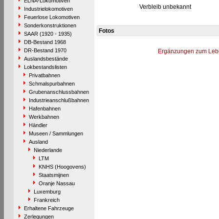
ELNA-Lokomotiven
Verbleib unbekannt
Industrielokomotiven
Feuerlose Lokomotiven
Sonderkonstruktionen
Fotos
SAAR (1920 - 1935)
DB-Bestand 1968
DR-Bestand 1970
Ergänzungen zum Leb
Auslandsbestände
Lokbestandslisten
Privatbahnen
Schmalspurbahnen
Grubenanschlussbahnen
Industrieanschlußbahnen
Hafenbahnen
Werkbahnen
Händler
Museen / Sammlungen
Ausland
Niederlande
LTM
KNHS (Hoogovens)
Staatsmijnen
Oranje Nassau
Luxemburg
Frankreich
Erhaltene Fahrzeuge
Zerlegungen