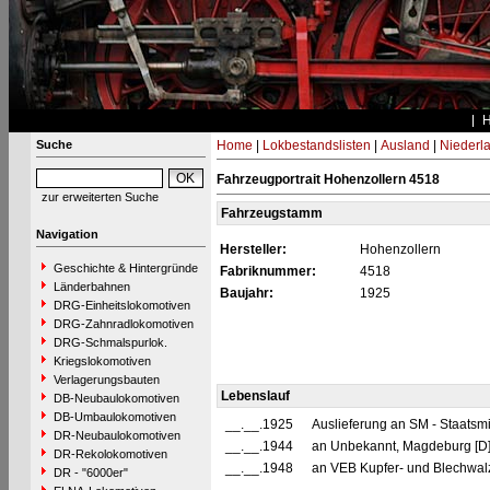
Suche
Home
|
Lokbestandslisten
|
Ausland
|
Niederl
Fahrzeugportrait Hohenzollern 4518
zur erweiterten Suche
Fahrzeugstamm
Navigation
Hersteller:
Hohenzollern
Geschichte & Hintergründe
Fabriknummer:
4518
Länderbahnen
Baujahr:
1925
DRG-Einheitslokomotiven
DRG-Zahnradlokomotiven
DRG-Schmalspurlok.
Kriegslokomotiven
Verlagerungsbauten
Lebenslauf
DB-Neubaulokomotiven
DB-Umbaulokomotiven
__.__.1925
Auslieferung an SM - Staatsm
DR-Neubaulokomotiven
__.__.1944
an Unbekannt, Magdeburg [
DR-Rekolokomotiven
__.__.1948
an VEB Kupfer- und Blechwalz
DR - "6000er"