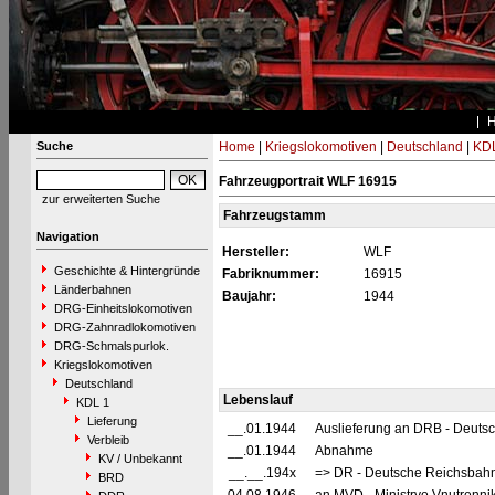
Suche
Home
|
Kriegslokomotiven
|
Deutschland
|
KDL
Fahrzeugportrait WLF 16915
zur erweiterten Suche
Fahrzeugstamm
Navigation
Hersteller:
WLF
Geschichte & Hintergründe
Fabriknummer:
16915
Länderbahnen
Baujahr:
1944
DRG-Einheitslokomotiven
DRG-Zahnradlokomotiven
DRG-Schmalspurlok.
Kriegslokomotiven
Deutschland
Lebenslauf
KDL 1
Lieferung
__.01.1944
Auslieferung an DRB - Deuts
Verbleib
__.01.1944
Abnahme
KV / Unbekannt
__.__.194x
=> DR - Deutsche Reichsbahn 
BRD