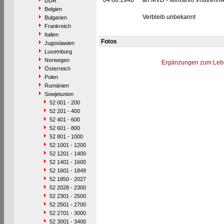
04.08.1946
an MVD - Ministrvo Vnutrennik
DDR
Belgien
Verbleib unbekannt
Bulgarien
Frankreich
Italien
Fotos
Jugoslawien
Luxemburg
Norwegen
Ergänzungen zum Leb
Österreich
Polen
Rumänien
Sowjetunion
52 001 - 200
52 201 - 400
52 401 - 600
52 601 - 800
52 801 - 1000
52 1001 - 1200
52 1201 - 1400
52 1401 - 1600
52 1601 - 1849
52 1850 - 2027
52 2028 - 2300
52 2301 - 2500
52 2501 - 2700
52 2701 - 3000
52 3001 - 3400