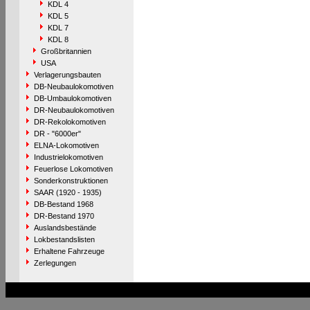
KDL 4
KDL 5
KDL 7
KDL 8
Großbritannien
USA
Verlagerungsbauten
DB-Neubaulokomotiven
DB-Umbaulokomotiven
DR-Neubaulokomotiven
DR-Rekolokomotiven
DR - "6000er"
ELNA-Lokomotiven
Industrielokomotiven
Feuerlose Lokomotiven
Sonderkonstruktionen
SAAR (1920 - 1935)
DB-Bestand 1968
DR-Bestand 1970
Auslandsbestände
Lokbestandslisten
Erhaltene Fahrzeuge
Zerlegungen