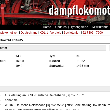
Home
Updates
Typengalerie
Mitwirkende
gslokomotiven
|
Deutschland
|
KDL 1
|
Verbleib
|
Sowjetunion
|
52 7401 - 7600
trait WLF 16905
tamm
WLF
Typ:
KDL 1
mer:
16905
Bauart:
1'E-h2
1944
Spurweite:
1435 mm
4
Auslieferung an DRB - Deutsche Reichsbahn [D] "52 7557"
4
Abnahme
x
=> DR - Deutsche Reichsbahn [D] "52 7557" [letzte Beheimatung, Bw Berlin-P