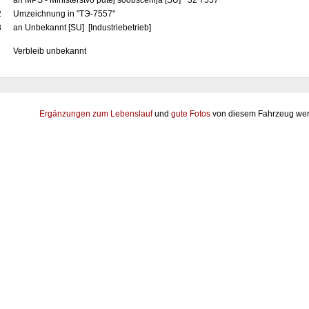
7
an MPS - Ministerstvo putej soobščenija [SU] "52 7557"
2
Umzeichnung in "TЭ-7557"
8
an Unbekannt [SU] [Industriebetrieb]
Verbleib unbekannt
Ergänzungen zum Lebenslauf
und
gute Fotos
von diesem Fahrzeug wer