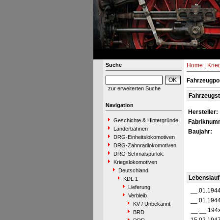
Suche
Home
|
Krie
Fahrzeugpor
zur erweiterten Suche
Fahrzeugs
Navigation
Hersteller:
Geschichte & Hintergründe
Fabriknum
Länderbahnen
Baujahr:
DRG-Einheitslokomotiven
DRG-Zahnradlokomotiven
DRG-Schmalspurlok.
Kriegslokomotiven
Deutschland
Lebenslauf
KDL 1
Lieferung
__.01.194
Verbleib
__.01.194
KV / Unbekannt
__.__.194
BRD