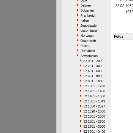
15.02.194
DDR
Belgien
23.08.195
Bulgarien
__.__.195
Frankreich
Italien
Jugoslawien
Luxemburg
Norwegen
Fotos
Österreich
Polen
Rumänien
Sowjetunion
52 001 - 200
52 201 - 400
52 401 - 600
52 601 - 800
52 801 - 1000
52 1001 - 1200
52 1201 - 1400
52 1401 - 1600
52 1601 - 1849
52 1850 - 2027
52 2028 - 2300
52 2301 - 2500
52 2501 - 2700
52 2701 - 3000
52 3001 - 3400