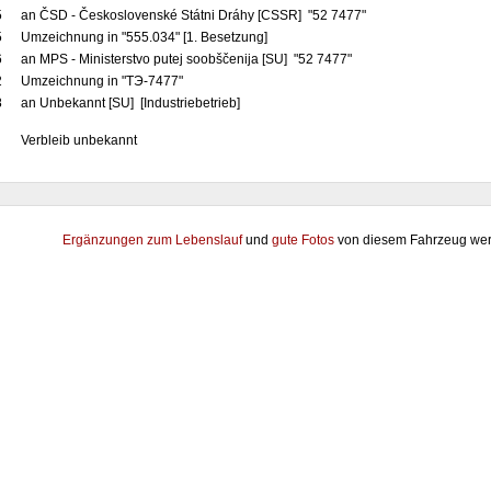
5
an ČSD - Československé Státni Dráhy [CSSR] "52 7477"
5
Umzeichnung in "555.034" [1. Besetzung]
6
an MPS - Ministerstvo putej soobščenija [SU] "52 7477"
2
Umzeichnung in "TЭ-7477"
8
an Unbekannt [SU] [Industriebetrieb]
Verbleib unbekannt
Ergänzungen zum Lebenslauf
und
gute Fotos
von diesem Fahrzeug wer