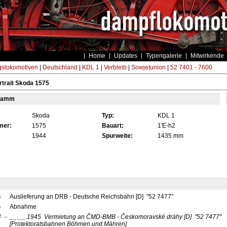
Home
Updates
Typengalerie
Mitwirkende
gslokomotiven
|
Deutschland
|
KDL 1
|
Verbleib
|
Sowjetunion
|
52 7401 - 7600
trait Skoda 1575
tamm
Skoda
Typ:
KDL 1
mer:
1575
Bauart:
1'E-h2
1944
Spurweite:
1435 mm
4
Auslieferung an DRB - Deutsche Reichsbahn [D] "52 7477"
4
Abnahme
4
-
__.__.1945
Vermietung an ČMD-BMB - Českomoravské dráhy
[D]
"52 7477"
[Protektoratsbahnen Böhmen und Mähren]