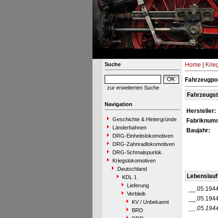
Suche
Home
|
Krie
Fahrzeugpor
zur erweiterten Suche
Fahrzeugs
Navigation
Hersteller:
Geschichte & Hintergründe
Fabriknum
Länderbahnen
Baujahr:
DRG-Einheitslokomotiven
DRG-Zahnradlokomotiven
DRG-Schmalspurlok.
Kriegslokomotiven
Deutschland
Lebenslauf
KDL 1
Lieferung
__.05.194
Verbleib
__.05.194
KV / Unbekannt
__.05.194
BRD