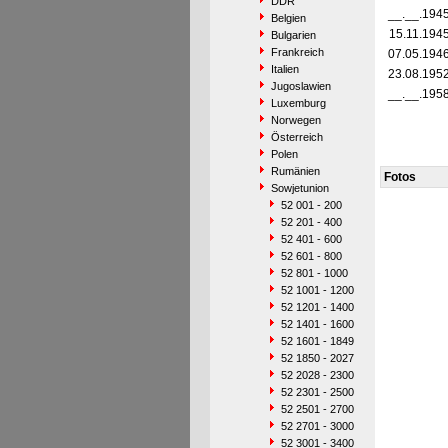
DDR
__.__.194
Belgien
15.11.194
Bulgarien
Frankreich
07.05.194
Italien
23.08.195
Jugoslawien
__.__.195
Luxemburg
Norwegen
Österreich
Polen
Rumänien
Fotos
Sowjetunion
52 001 - 200
52 201 - 400
52 401 - 600
52 601 - 800
52 801 - 1000
52 1001 - 1200
52 1201 - 1400
52 1401 - 1600
52 1601 - 1849
52 1850 - 2027
52 2028 - 2300
52 2301 - 2500
52 2501 - 2700
52 2701 - 3000
52 3001 - 3400