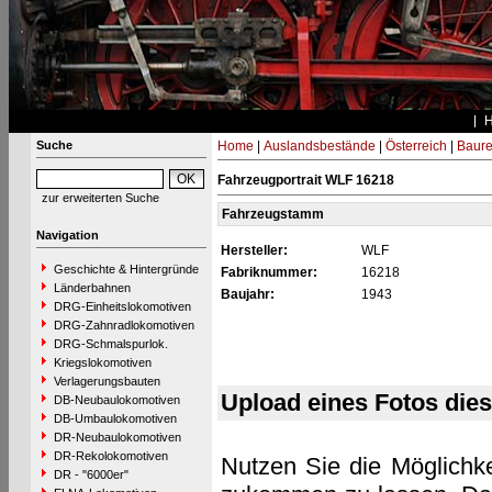
Suche
Home
|
Auslandsbestände
|
Österreich
|
Baure
Fahrzeugportrait WLF 16218
zur erweiterten Suche
Fahrzeugstamm
Navigation
Hersteller:
WLF
Geschichte & Hintergründe
Fabriknummer:
16218
Länderbahnen
Baujahr:
1943
DRG-Einheitslokomotiven
DRG-Zahnradlokomotiven
DRG-Schmalspurlok.
Kriegslokomotiven
Verlagerungsbauten
Upload eines Fotos die
DB-Neubaulokomotiven
DB-Umbaulokomotiven
DR-Neubaulokomotiven
DR-Rekolokomotiven
Nutzen Sie die Möglichke
DR - "6000er"