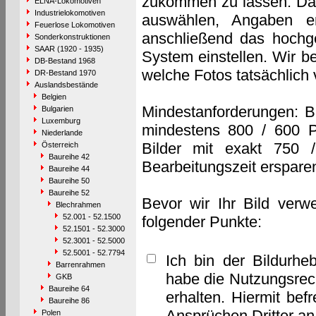
zukommen zu lassen. Das 
ELNA-Lokomotiven
Industrielokomotiven
auswählen, Angaben e
Feuerlose Lokomotiven
anschließend das hochge
Sonderkonstruktionen
SAAR (1920 - 1935)
System einstellen. Wir b
DB-Bestand 1968
welche Fotos tatsächlich
DR-Bestand 1970
Auslandsbestände
Belgien
Mindestanforderungen: B
Bulgarien
Luxemburg
mindestens 800 / 600 P
Niederlande
Bilder mit exakt 750 
Österreich
Baureihe 42
Bearbeitungszeit erspare
Baureihe 44
Baureihe 50
Baureihe 52
Bevor wir Ihr Bild verw
Blechrahmen
52.001 - 52.1500
folgender Punkte:
52.1501 - 52.3000
52.3001 - 52.5000
52.5001 - 52.7794
Ich bin der Bildurhe
Barrenrahmen
habe die Nutzungsrec
GKB
Baureihe 64
erhalten. Hiermit bef
Baureihe 86
Ansprüchen Dritter a
Polen