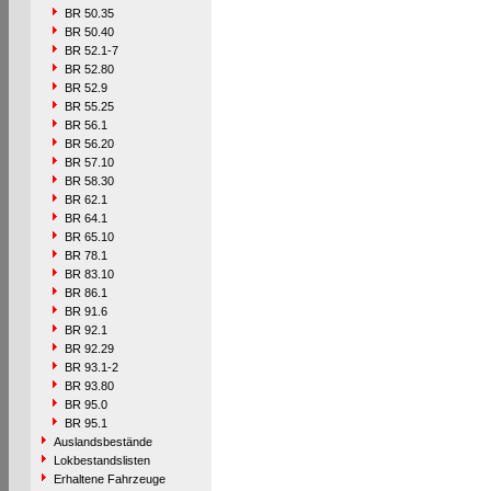
BR 50.35
BR 50.40
BR 52.1-7
BR 52.80
BR 52.9
BR 55.25
BR 56.1
BR 56.20
BR 57.10
BR 58.30
BR 62.1
BR 64.1
BR 65.10
BR 78.1
BR 83.10
BR 86.1
BR 91.6
BR 92.1
BR 92.29
BR 93.1-2
BR 93.80
BR 95.0
BR 95.1
Auslandsbestände
Lokbestandslisten
Erhaltene Fahrzeuge