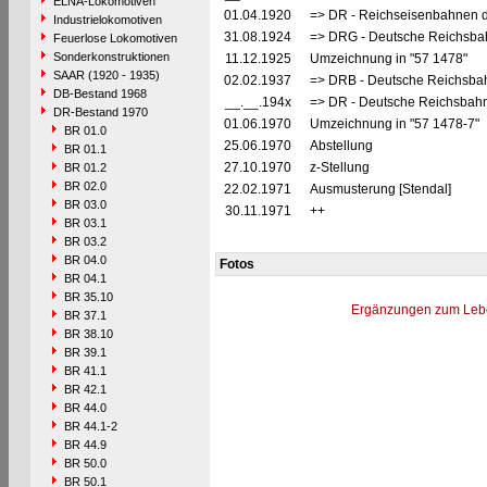
ELNA-Lokomotiven
01.04.1920
=> DR - Reichseisenbahnen 
Industrielokomotiven
31.08.1924
=> DRG - Deutsche Reichsbah
Feuerlose Lokomotiven
Sonderkonstruktionen
11.12.1925
Umzeichnung in "57 1478"
SAAR (1920 - 1935)
02.02.1937
=> DRB - Deutsche Reichsbah
DB-Bestand 1968
__.__.194x
=> DR - Deutsche Reichsbahn
DR-Bestand 1970
01.06.1970
Umzeichnung in "57 1478-7"
BR 01.0
25.06.1970
Abstellung
BR 01.1
27.10.1970
z-Stellung
BR 01.2
BR 02.0
22.02.1971
Ausmusterung [Stendal]
BR 03.0
30.11.1971
++
BR 03.1
BR 03.2
BR 04.0
Fotos
BR 04.1
BR 35.10
Ergänzungen zum Leb
BR 37.1
BR 38.10
BR 39.1
BR 41.1
BR 42.1
BR 44.0
BR 44.1-2
BR 44.9
BR 50.0
BR 50.1