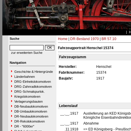
Suche
Home
|
DR-Bestand 1970
|
BR 57.10
Fahrzeugportrait Henschel 15374
zur erweiterten Suche
Fahrzeugstamm
Navigation
Hersteller:
Henschel
Geschichte & Hintergründe
Fabriknummer:
15374
Länderbahnen
Baujahr:
1917
DRG-Einheitslokomotiven
DRG-Zahnradlokomotiven
DRG-Schmalspurlok.
Kriegslokomotiven
Verlagerungsbauten
Lebenslauf
DB-Neubaulokomotiven
DB-Umbaulokomotiven
__.__.1917
Auslieferung an KED Königsbe
DR-Neubaulokomotiven
Königliche Eisenbahndirektio
DR-Rekolokomotiven
__.__.1917
Abnahme
DR - "6000er"
__.11.1918
=> ED Königsberg - Preußisc