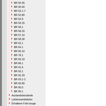
BR 50.35
BR 50.40
BR 52.1-7
BR 52.80
BR 52.9
BR 55.25
BR 56.1
BR 56.20
BR 57.10
BR 58.30
BR 62.1
BR 64.1
BR 65.10
BR 78.1
BR 83.10
BR 86.1
BR 91.6
BR 92.1
BR 92.29
BR 93.1-2
BR 93.80
BR 95.0
BR 95.1
Auslandsbestände
Lokbestandslisten
Erhaltene Fahrzeuge