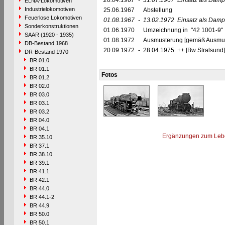
26.04.1967
-
31.07.1967
Einsatz als Dam
ELNA-Lokomotiven
Industrielokomotiven
25.06.1967
Abstellung
Feuerlose Lokomotiven
01.08.1967
-
13.02.1972
Einsatz als Damp
Sonderkonstruktionen
01.06.1970
Umzeichnung in "42 1001-9"
SAAR (1920 - 1935)
01.08.1972
Ausmusterung [gemäß Ausmust
DB-Bestand 1968
20.09.1972
-
28.04.1975 ++ [Bw Stralsund]
DR-Bestand 1970
BR 01.0
BR 01.1
Fotos
BR 01.2
BR 02.0
BR 03.0
BR 03.1
BR 03.2
BR 04.0
BR 04.1
Ergänzungen zum Leb
BR 35.10
BR 37.1
BR 38.10
BR 39.1
BR 41.1
BR 42.1
BR 44.0
BR 44.1-2
BR 44.9
BR 50.0
BR 50.1