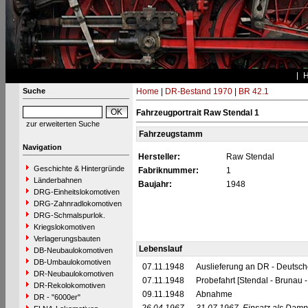
Suche
Home
|
DR-Bestand 1970
|
BR 42.1
Fahrzeugportrait Raw Stendal 1
zur erweiterten Suche
Fahrzeugstamm
Navigation
Hersteller:
Raw Stendal
Geschichte & Hintergründe
Fabriknummer:
1
Länderbahnen
Baujahr:
1948
DRG-Einheitslokomotiven
DRG-Zahnradlokomotiven
DRG-Schmalspurlok.
Kriegslokomotiven
Verlagerungsbauten
Lebenslauf
DB-Neubaulokomotiven
DB-Umbaulokomotiven
07.11.1948
Auslieferung an DR - Deutsc
DR-Neubaulokomotiven
07.11.1948
Probefahrt [Stendal - Brunau 
DR-Rekolokomotiven
09.11.1948
Abnahme
DR - "6000er"