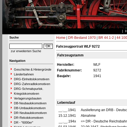
Suche
Home
|
DR-Bestand 1970
|
BR 44.1-2
|
44 100
Fahrzeugportrait WLF 9272
zur erweiterten Suche
Fahrzeugstamm
Navigation
Hersteller:
WLF
Geschichte & Hintergründe
Fabriknummer:
9272
Länderbahnen
Baujahr:
1941
DRG-Einheitslokomotiven
DRG-Zahnradlokomotiven
DRG-Schmalspurlok.
Kriegslokomotiven
Verlagerungsbauten
Lebenslauf
DB-Neubaulokomotiven
DB-Umbaulokomotiven
__.__.1941
Auslieferung an DRB - Deuts
DR-Neubaulokomotiven
15.12.1941
Abnahme
DR-Rekolokomotiven
__.__.194x
=> DR - Deutsche Reichsbahn
DR - "6000er"