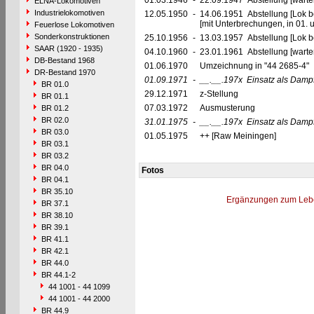
01.03.1946
-
22.09.1947 Abstellung [warte
ELNA-Lokomotiven
Industrielokomotiven
12.05.1950
-
14.06.1951 Abstellung [Lok be
[mit Unterbrechungen, in 01.
Feuerlose Lokomotiven
Sonderkonstruktionen
25.10.1956
-
13.03.1957 Abstellung [Lok be
SAAR (1920 - 1935)
04.10.1960
-
23.01.1961 Abstellung [warte
DB-Bestand 1968
01.06.1970
Umzeichnung in "44 2685-4"
DR-Bestand 1970
01.09.1971
-
__.__.197x
Einsatz als Damp
BR 01.0
29.12.1971
z-Stellung
BR 01.1
07.03.1972
Ausmusterung
BR 01.2
BR 02.0
31.01.1975
-
__.__.197x
Einsatz als Dam
BR 03.0
01.05.1975
++ [Raw Meiningen]
BR 03.1
BR 03.2
BR 04.0
Fotos
BR 04.1
BR 35.10
Ergänzungen zum Leb
BR 37.1
BR 38.10
BR 39.1
BR 41.1
BR 42.1
BR 44.0
BR 44.1-2
44 1001 - 44 1099
44 1001 - 44 2000
BR 44.9