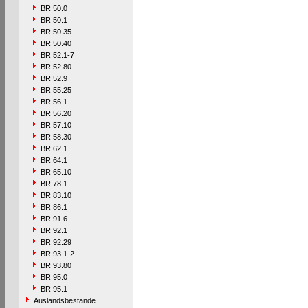
BR 50.0
BR 50.1
BR 50.35
BR 50.40
BR 52.1-7
BR 52.80
BR 52.9
BR 55.25
BR 56.1
BR 56.20
BR 57.10
BR 58.30
BR 62.1
BR 64.1
BR 65.10
BR 78.1
BR 83.10
BR 86.1
BR 91.6
BR 92.1
BR 92.29
BR 93.1-2
BR 93.80
BR 95.0
BR 95.1
Auslandsbestände