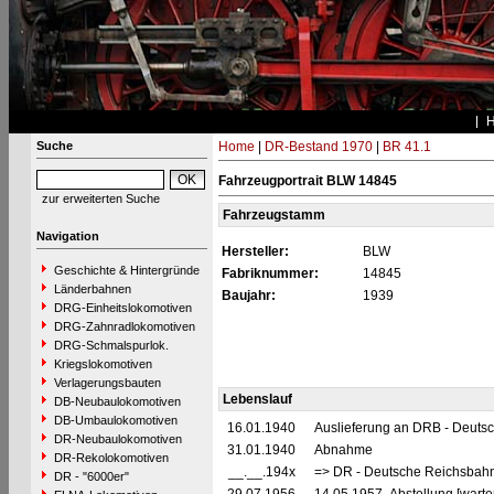
Suche
Home
|
DR-Bestand 1970
|
BR 41.1
Fahrzeugportrait BLW 14845
zur erweiterten Suche
Fahrzeugstamm
Navigation
Hersteller:
BLW
Geschichte & Hintergründe
Fabriknummer:
14845
Länderbahnen
Baujahr:
1939
DRG-Einheitslokomotiven
DRG-Zahnradlokomotiven
DRG-Schmalspurlok.
Kriegslokomotiven
Verlagerungsbauten
Lebenslauf
DB-Neubaulokomotiven
DB-Umbaulokomotiven
16.01.1940
Auslieferung an DRB - Deuts
DR-Neubaulokomotiven
31.01.1940
Abnahme
DR-Rekolokomotiven
__.__.194x
=> DR - Deutsche Reichsbahn
DR - "6000er"