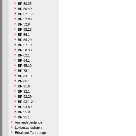
BR 50.35
BR 50.40
BR 52.1-7
BR 52.80
BR 52.9
BR 55.25
BR 56.1
BR 56.20
BR 57.10
BR 58.30
BR 62.1
BR 64.1
BR 65.10
BR 78.1
BR 83.10
BR 86.1
BR 91.6
BR 92.1
BR 92.29
BR 93.1-2
BR 93.80
BR 95.0
BR 95.1
Auslandsbestände
Lokbestandslisten
Erhaltene Fahrzeuge