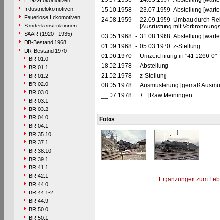
29.07.1956
-
14.05.1957 Abstellung [warte
ELNA-Lokomotiven
Industrielokomotiven
15.10.1958
-
23.07.1959 Abstellung [warte
Feuerlose Lokomotiven
24.08.1959
-
22.09.1959 Umbau durch Rei
Sonderkonstruktionen
[Ausrüstung mit Verbrennung
SAAR (1920 - 1935)
03.05.1968
-
31.08.1968 Abstellung [warte
DB-Bestand 1968
01.09.1968
-
05.03.1970 z-Stellung
DR-Bestand 1970
01.06.1970
Umzeichnung in "41 1266-0"
BR 01.0
18.02.1978
Abstellung
BR 01.1
21.02.1978
z-Stellung
BR 01.2
BR 02.0
08.05.1978
Ausmusterung [gemäß Ausmust
BR 03.0
__.07.1978
++ [Raw Meiningen]
BR 03.1
BR 03.2
BR 04.0
Fotos
BR 04.1
BR 35.10
BR 37.1
BR 38.10
BR 39.1
BR 41.1
BR 42.1
Ergänzungen zum Leb
BR 44.0
BR 44.1-2
BR 44.9
BR 50.0
BR 50.1