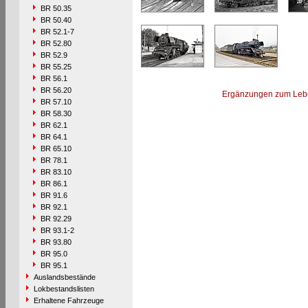
BR 50.35
BR 50.40
BR 52.1-7
BR 52.80
BR 52.9
BR 55.25
BR 56.1
BR 56.20
Ergänzungen zum Leb
BR 57.10
BR 58.30
BR 62.1
BR 64.1
BR 65.10
BR 78.1
BR 83.10
BR 86.1
BR 91.6
BR 92.1
BR 92.29
BR 93.1-2
BR 93.80
BR 95.0
BR 95.1
Auslandsbestände
Lokbestandslisten
Erhaltene Fahrzeuge