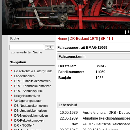
Suche
Home
|
DR-Bestand 1970
|
BR 41.1
Fahrzeugportrait BMAG 11069
zur erweiterten Suche
Fahrzeugstamm
Navigation
Hersteller:
BMAG
Geschichte & Hintergründe
Fabriknummer:
11069
Länderbahnen
Baujahr:
1938
DRG-Einheitslokomotiven
DRG-Zahnradlokomotiven
DRG-Schmalspurlok.
Kriegslokomotiven
Verlagerungsbauten
Lebenslauf
DB-Neubaulokomotiven
DB-Umbaulokomotiven
16.05.1939
Auslieferung an DRB - Deuts
DR-Neubaulokomotiven
22.05.1939
Abnahme [Reichsbahnausbes
DR-Rekolokomotiven
__.__.194x
=> DR - Deutsche Reichsbahn
DR - "6000er"