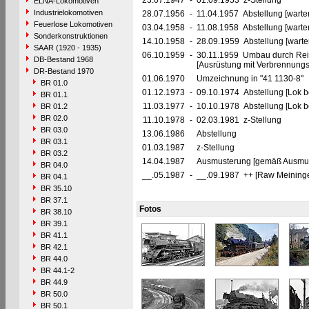
23.07.1947
-
01.09.1953 z-Stellung
ELNA-Lokomotiven
Industrielokomotiven
28.07.1956
-
11.04.1957 Abstellung [warte
Feuerlose Lokomotiven
03.04.1958
-
11.08.1958 Abstellung [warte
Sonderkonstruktionen
14.10.1958
-
28.09.1959 Abstellung [warte
SAAR (1920 - 1935)
06.10.1959
-
30.11.1959 Umbau durch Rei
DB-Bestand 1968
[Ausrüstung mit Verbrennung
DR-Bestand 1970
01.06.1970
Umzeichnung in "41 1130-8"
BR 01.0
01.12.1973
-
09.10.1974 Abstellung [Lok be
BR 01.1
11.03.1977
-
10.10.1978 Abstellung [Lok be
BR 01.2
BR 02.0
11.10.1978
-
02.03.1981 z-Stellung
BR 03.0
13.06.1986
Abstellung
BR 03.1
01.03.1987
z-Stellung
BR 03.2
14.04.1987
Ausmusterung [gemäß Ausmust
BR 04.0
__.05.1987
-
__.09.1987 ++ [Raw Meininge
BR 04.1
BR 35.10
BR 37.1
Fotos
BR 38.10
BR 39.1
BR 41.1
BR 42.1
BR 44.0
BR 44.1-2
BR 44.9
BR 50.0
BR 50.1