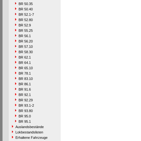
BR 50.35
BR 50.40
BR 52.1-7
BR 52.80
BR 52.9
BR 55.25
BR 56.1
BR 56.20
BR 57.10
BR 58.30
BR 62.1
BR 64.1
BR 65.10
BR 78.1
BR 83.10
BR 86.1
BR 91.6
BR 92.1
BR 92.29
BR 93.1-2
BR 93.80
BR 95.0
BR 95.1
Auslandsbestände
Lokbestandslisten
Erhaltene Fahrzeuge