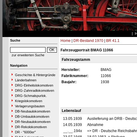
Suche
Home
|
DR-Bestand 1970
|
BR 41.1
Fahrzeugportrait BMAG 11066
zur erweiterten Suche
Fahrzeugstamm
Navigation
Hersteller:
BMAG
Geschichte & Hintergründe
Fabriknummer:
11066
Länderbahnen
Baujahr:
1938
DRG-Einheitslokomotiven
DRG-Zahnradlokomotiven
DRG-Schmalspurlok.
Kriegslokomotiven
Verlagerungsbauten
Lebenslauf
DB-Neubaulokomotiven
DB-Umbaulokomotiven
13.05.1939
Auslieferung an DRB - Deuts
DR-Neubaulokomotiven
14.05.1939
Abnahme
DR-Rekolokomotiven
__.__.194x
=> DR - Deutsche Reichsbahn
DR - "6000er"