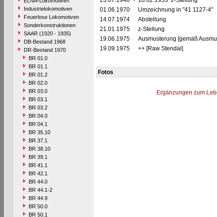
23.07.1948
-
18.02.1953 z-Stellung
ELNA-Lokomotiven
Industrielokomotiven
01.06.1970
Umzeichnung in "41 1127-4"
Feuerlose Lokomotiven
14.07.1974
Abstellung
Sonderkonstruktionen
21.01.1975
z-Stellung
SAAR (1920 - 1935)
19.06.1975
Ausmusterung [gemäß Ausmust
DB-Bestand 1968
19.09.1975
++ [Raw Stendal]
DR-Bestand 1970
BR 01.0
BR 01.1
Fotos
BR 01.2
BR 02.0
BR 03.0
Ergänzungen zum Leb
BR 03.1
BR 03.2
BR 04.0
BR 04.1
BR 35.10
BR 37.1
BR 38.10
BR 39.1
BR 41.1
BR 42.1
BR 44.0
BR 44.1-2
BR 44.9
BR 50.0
BR 50.1