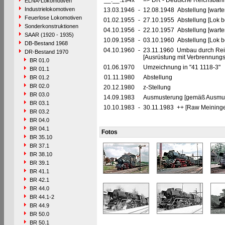
__.__.194x
=> DR - Deutsche Reichsbahn
ELNA-Lokomotiven
Industrielokomotiven
13.03.1946
-
12.08.1948 Abstellung [warte
Feuerlose Lokomotiven
01.02.1955
-
27.10.1955 Abstellung [Lok be
Sonderkonstruktionen
04.10.1956
-
22.10.1957 Abstellung [warte
SAAR (1920 - 1935)
10.09.1958
-
03.10.1960 Abstellung [Lok be
DB-Bestand 1968
04.10.1960
-
23.11.1960 Umbau durch Reic
DR-Bestand 1970
[Ausrüstung mit Verbrennung
BR 01.0
01.06.1970
Umzeichnung in "41 1118-3"
BR 01.1
01.11.1980
Abstellung
BR 01.2
BR 02.0
20.12.1980
z-Stellung
BR 03.0
14.09.1983
Ausmusterung [gemäß Ausmust
BR 03.1
10.10.1983
-
30.11.1983 ++ [Raw Meiningen
BR 03.2
BR 04.0
BR 04.1
Fotos
BR 35.10
BR 37.1
BR 38.10
BR 39.1
BR 41.1
BR 42.1
BR 44.0
BR 44.1-2
BR 44.9
BR 50.0
BR 50.1