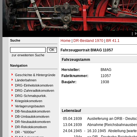
Suche
Home
|
DR-Bestand 1970
|
BR 41.1
Fahrzeugportrait BMAG 11057
zur erweiterten Suche
Fahrzeugstamm
Navigation
Hersteller:
BMAG
Geschichte & Hintergründe
Fabriknummer:
11057
Länderbahnen
Baujahr:
1938
DRG-Einheitslokomotiven
DRG-Zahnradlokomotiven
DRG-Schmalspurlok.
Kriegslokomotiven
Verlagerungsbauten
Lebenslauf
DB-Neubaulokomotiven
DB-Umbaulokomotiven
05.04.1939
Auslieferung an DRB - Deuts
DR-Neubaulokomotiven
13.04.1939
Abnahme [Reichsbahnausbes
DR-Rekolokomotiven
24.04.1945
-
16.10.1945 Abstellung [warte
DR - "6000er"