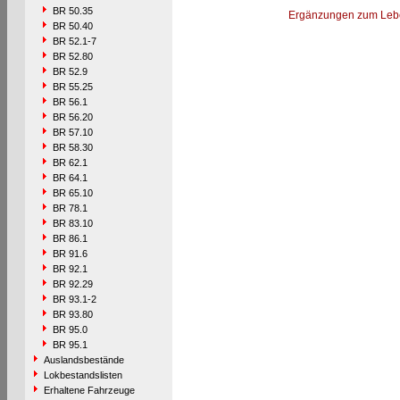
BR 50.35
Ergänzungen zum Leb
BR 50.40
BR 52.1-7
BR 52.80
BR 52.9
BR 55.25
BR 56.1
BR 56.20
BR 57.10
BR 58.30
BR 62.1
BR 64.1
BR 65.10
BR 78.1
BR 83.10
BR 86.1
BR 91.6
BR 92.1
BR 92.29
BR 93.1-2
BR 93.80
BR 95.0
BR 95.1
Auslandsbestände
Lokbestandslisten
Erhaltene Fahrzeuge