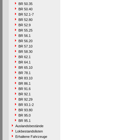
BR 50.35
BR 50.40
BR 52.1-7
BR 52.80
BR 52.9
BR 55.25
BR 56.1
BR 56.20
BR 57.10
BR 58.30
BR 62.1
BR 64.1
BR 65.10
BR 78.1
BR 83.10
BR 86.1
BR 91.6
BR 92.1
BR 92.29
BR 93.1-2
BR 93.80
BR 95.0
BR 95.1
Auslandsbestände
Lokbestandslisten
Erhaltene Fahrzeuge