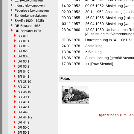
__.__.194x
=> DR - Deutsche Reichsbahn
ELNA-Lokomotiven
Industrielokomotiven
14.02.1952
-
09.06.1952 Abstellung [warte
Feuerlose Lokomotiven
02.09.1952
-
30.11.1952 Abstellung [Lok be
Sonderkonstruktionen
09.03.1955
-
16.08.1955 Abstellung [Lok be
SAAR (1920 - 1935)
03.11.1957
-
26.04.1960 Abstellung [warte
DB-Bestand 1968
28.04.1960
-
18.08.1960 Umbau durch Rei
DR-Bestand 1970
[Ausrüstung mit Verbrennung
BR 01.0
01.06.1970
Umzeichnung in "41 1061-5"
BR 01.1
24.01.1978
Abstellung
BR 01.2
BR 02.0
13.04.1978
z-Stellung
BR 03.0
16.06.1978
Ausmusterung [gemäß Ausmust
BR 03.1
17.08.1978
++ [Raw Stendal]
BR 03.2
BR 04.0
BR 04.1
Fotos
BR 35.10
BR 37.1
BR 38.10
BR 39.1
BR 41.1
BR 42.1
BR 44.0
Ergänzungen zum Leb
BR 44.1-2
BR 44.9
BR 50.0
BR 50.1