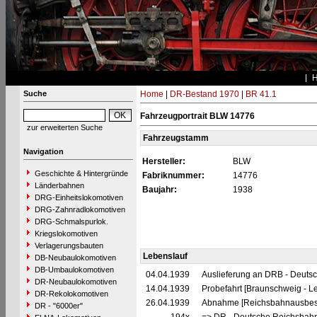
Suche
Home
|
DR-Bestand 1970
|
BR 41.1
Fahrzeugportrait BLW 14776
zur erweiterten Suche
Fahrzeugstamm
Navigation
Hersteller:
BLW
Geschichte & Hintergründe
Fabriknummer:
14776
Länderbahnen
Baujahr:
1938
DRG-Einheitslokomotiven
DRG-Zahnradlokomotiven
DRG-Schmalspurlok.
Kriegslokomotiven
Verlagerungsbauten
Lebenslauf
DB-Neubaulokomotiven
DB-Umbaulokomotiven
04.04.1939
Auslieferung an DRB - Deuts
DR-Neubaulokomotiven
14.04.1939
Probefahrt [Braunschweig - Le
DR-Rekolokomotiven
26.04.1939
Abnahme [Reichsbahnausbes
DR - "6000er"