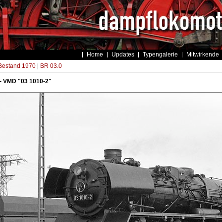
Home
Updates
Typengalerie
Mitwirkende
estand 1970
|
BR 03.0
- VMD "03 1010-2"