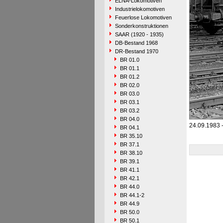
ELNA-Lokomotiven
Industrielokomotiven
Feuerlose Lokomotiven
Sonderkonstruktionen
SAAR (1920 - 1935)
DB-Bestand 1968
DR-Bestand 1970
BR 01.0
BR 01.1
BR 01.2
BR 02.0
BR 03.0
BR 03.1
BR 03.2
BR 04.0
24.09.1983 
BR 04.1
BR 35.10
BR 37.1
BR 38.10
BR 39.1
BR 41.1
BR 42.1
BR 44.0
BR 44.1-2
BR 44.9
BR 50.0
BR 50.1