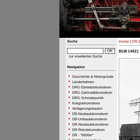
Suche
Home
|
DR-B
BLW 14921 
zur erweiterten Suche
Navigation
Geschichte & Hintergründe
Länderbahnen
DRG-Einheitslokomotiven
DRG-Zahnradlokomotiven
DRG-Schmalspurlok.
Kriegslokomotiven
Verlagerungsbauten
DB-Neubaulokomotiven
DB-Umbaulokomotiven
DR-Neubaulokomotiven
DR-Rekolokomotiven
DR - "6000er"