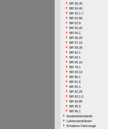
BR 50.35
BR 50.40
BR 52.1-7
BR 52.80
BR 52.9
BR 55.25
BR 56.1
BR 56.20
BR 57.10
BR 58.30
BR 62.1
BR 64.1
BR 65.10
BR 78.1
BR 83.10
BR 86.1
BR 91.6
BR 92.1
BR 92.29
BR 93.1-2
BR 93.80
BR 95.0
BR 95.1
Auslandsbestände
Lokbestandslisten
Erhaltene Fahrzeuge