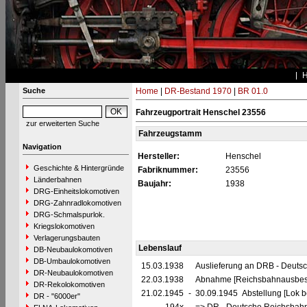
Suche
Home
|
DR-Bestand 1970
|
BR 01.0
Fahrzeugportrait Henschel 23556
zur erweiterten Suche
Fahrzeugstamm
Navigation
Hersteller:
Henschel
Geschichte & Hintergründe
Fabriknummer:
23556
Länderbahnen
Baujahr:
1938
DRG-Einheitslokomotiven
DRG-Zahnradlokomotiven
DRG-Schmalspurlok.
Kriegslokomotiven
Verlagerungsbauten
Lebenslauf
DB-Neubaulokomotiven
DB-Umbaulokomotiven
15.03.1938
Auslieferung an DRB - Deuts
DR-Neubaulokomotiven
22.03.1938
Abnahme [Reichsbahnausbes
DR-Rekolokomotiven
21.02.1945
-
30.09.1945 Abstellung [Lok be
DR - "6000er"