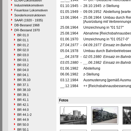
__.__.194x
=> DR - Deutsche Reichsbahn
ELNA-Lokomotiven
Industrielokomotiven
01.10.1945
-
28.10.1945 z-Stellung
Feuerlose Lokomotiven
01.05.1949
-
09.09.1952 Abstellung [warte
Sonderkonstruktionen
13.06.1964
-
25.08.1964 Umbau durch Rei
SAAR (1920 - 1935)
[Ausrüstung mit Verbrennung
DB-Bestand 1968
25.08.1964
Umzeichnung in "01 527"
DR-Bestand 1970
25.08.1964
Abnahme [Reichsbahnausbes
BR 01.0
01.06.1970
Umzeichnung in "01 0527-0"
BR 01.1
27.04.1977
-
04.09.1977
Einsatz im Bahnb
BR 01.2
BR 02.0
05.04.1978
Umbau durch Bahnbetriebswer
BR 03.0
__.04.1978
-
02.05.1980
Einsatz im Bahnb
BR 03.1
03.05.1980
-
__.06.1982
Einsatz im Bahnb
BR 03.2
01.06.1982
Abstellung
BR 04.0
06.06.1982
z-Stellung
BR 04.1
BR 35.10
03.12.1984
Ausmusterung [gemäß Ausmust
BR 37.1
__.12.1984
++ [Reichsbahnausbesserung
BR 38.10
BR 39.1
BR 41.1
Fotos
BR 42.1
BR 44.0
BR 44.1-2
BR 44.9
BR 50.0
BR 50.1