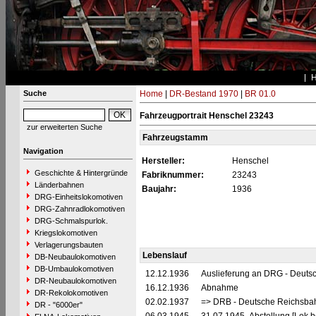
Suche
Home
|
DR-Bestand 1970
|
BR 01.0
Fahrzeugportrait Henschel 23243
zur erweiterten Suche
Fahrzeugstamm
Navigation
Hersteller:
Henschel
Geschichte & Hintergründe
Fabriknummer:
23243
Länderbahnen
Baujahr:
1936
DRG-Einheitslokomotiven
DRG-Zahnradlokomotiven
DRG-Schmalspurlok.
Kriegslokomotiven
Verlagerungsbauten
Lebenslauf
DB-Neubaulokomotiven
DB-Umbaulokomotiven
12.12.1936
Auslieferung an DRG - Deutsc
DR-Neubaulokomotiven
16.12.1936
Abnahme
DR-Rekolokomotiven
02.02.1937
=> DRB - Deutsche Reichsbah
DR - "6000er"