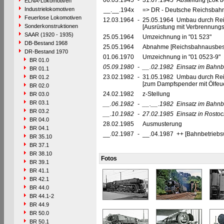
06.03.1945
-
31.07.1945 Abstellung [Lok be
ELNA-Lokomotiven
Industrielokomotiven
__.__.194x
=> DR - Deutsche Reichsbahn
Feuerlose Lokomotiven
12.03.1964
-
25.05.1964 Umbau durch Rei
Sonderkonstruktionen
[Ausrüstung mit Verbrennung
SAAR (1920 - 1935)
25.05.1964
Umzeichnung in "01 523"
DB-Bestand 1968
25.05.1964
Abnahme [Reichsbahnausbes
DR-Bestand 1970
01.06.1970
Umzeichnung in "01 0523-9"
BR 01.0
05.09.1980
-
__.02.1982
Einsatz im Bahnb
BR 01.1
23.02.1982
-
31.05.1982 Umbau durch Re
BR 01.2
[zum Dampfspender mit Ölfeue
BR 02.0
24.02.1982
z-Stellung
BR 03.0
BR 03.1
__.06.1982
-
__.__.1982
Einsatz im Bahnb
BR 03.2
__.10.1982
-
27.02.1985
Einsatz in Rosto
BR 04.0
28.02.1985
Ausmusterung
BR 04.1
__.02.1987
-
__.04.1987 ++ [Bahnbetriebs
BR 35.10
BR 37.1
BR 38.10
Fotos
BR 39.1
BR 41.1
BR 42.1
BR 44.0
BR 44.1-2
BR 44.9
BR 50.0
BR 50.1