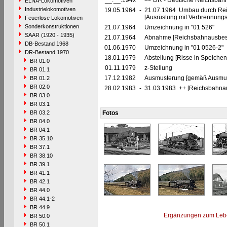
__.__.194x
=> DR - Deutsche Reichsbahn
ELNA-Lokomotiven
Industrielokomotiven
19.05.1964
-
21.07.1964 Umbau durch Rei
[Ausrüstung mit Verbrennung
Feuerlose Lokomotiven
Sonderkonstruktionen
21.07.1964
Umzeichnung in "01 526"
SAAR (1920 - 1935)
21.07.1964
Abnahme [Reichsbahnausbes
DB-Bestand 1968
01.06.1970
Umzeichnung in "01 0526-2"
DR-Bestand 1970
18.01.1979
Abstellung [Risse in Speich
BR 01.0
01.11.1979
z-Stellung
BR 01.1
17.12.1982
Ausmusterung [gemäß Ausmust
BR 01.2
BR 02.0
28.02.1983
-
31.03.1983 ++ [Reichsbahna
BR 03.0
BR 03.1
BR 03.2
Fotos
BR 04.0
BR 04.1
BR 35.10
BR 37.1
BR 38.10
BR 39.1
BR 41.1
BR 42.1
BR 44.0
BR 44.1-2
BR 44.9
Ergänzungen zum Leb
BR 50.0
BR 50.1