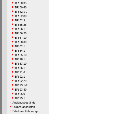
BR 50.35
BR 50.40
BR 52.1-7
BR 52.80
BR 52.9
BR 55.25
BR 56.1
BR 56.20
BR 57.10
BR 58.30
BR 62.1
BR 64.1
BR 65.10
BR 78.1
BR 83.10
BR 86.1
BR 91.6
BR 92.1
BR 92.29
BR 93.1-2
BR 93.80
BR 95.0
BR 95.1
Auslandsbestände
Lokbestandslisten
Erhaltene Fahrzeuge