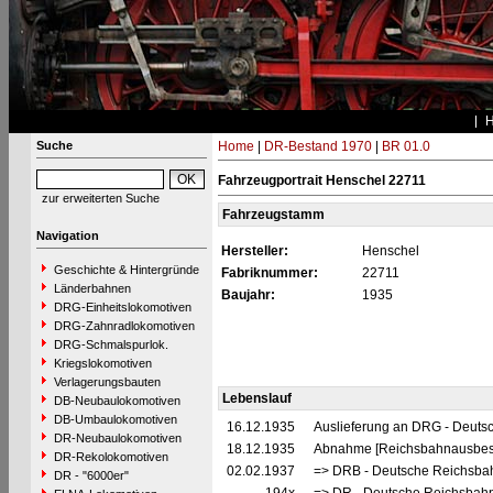
Suche
Home
|
DR-Bestand 1970
|
BR 01.0
Fahrzeugportrait Henschel 22711
zur erweiterten Suche
Fahrzeugstamm
Navigation
Hersteller:
Henschel
Geschichte & Hintergründe
Fabriknummer:
22711
Länderbahnen
Baujahr:
1935
DRG-Einheitslokomotiven
DRG-Zahnradlokomotiven
DRG-Schmalspurlok.
Kriegslokomotiven
Verlagerungsbauten
Lebenslauf
DB-Neubaulokomotiven
DB-Umbaulokomotiven
16.12.1935
Auslieferung an DRG - Deutsc
DR-Neubaulokomotiven
18.12.1935
Abnahme [Reichsbahnausbes
DR-Rekolokomotiven
02.02.1937
=> DRB - Deutsche Reichsbah
DR - "6000er"