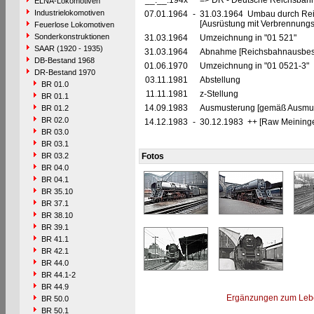
__.__.194x
=> DR - Deutsche Reichsbahn
ELNA-Lokomotiven
Industrielokomotiven
07.01.1964
-
31.03.1964 Umbau durch Rei
[Ausrüstung mit Verbrennung
Feuerlose Lokomotiven
Sonderkonstruktionen
31.03.1964
Umzeichnung in "01 521"
SAAR (1920 - 1935)
31.03.1964
Abnahme [Reichsbahnausbes
DB-Bestand 1968
01.06.1970
Umzeichnung in "01 0521-3"
DR-Bestand 1970
03.11.1981
Abstellung
BR 01.0
11.11.1981
z-Stellung
BR 01.1
14.09.1983
Ausmusterung [gemäß Ausmust
BR 01.2
BR 02.0
14.12.1983
-
30.12.1983 ++ [Raw Meining
BR 03.0
BR 03.1
BR 03.2
Fotos
BR 04.0
BR 04.1
BR 35.10
BR 37.1
BR 38.10
BR 39.1
BR 41.1
BR 42.1
BR 44.0
BR 44.1-2
BR 44.9
Ergänzungen zum Leb
BR 50.0
BR 50.1