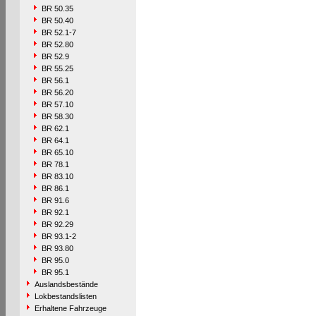
BR 50.35
BR 50.40
BR 52.1-7
BR 52.80
BR 52.9
BR 55.25
BR 56.1
BR 56.20
BR 57.10
BR 58.30
BR 62.1
BR 64.1
BR 65.10
BR 78.1
BR 83.10
BR 86.1
BR 91.6
BR 92.1
BR 92.29
BR 93.1-2
BR 93.80
BR 95.0
BR 95.1
Auslandsbestände
Lokbestandslisten
Erhaltene Fahrzeuge