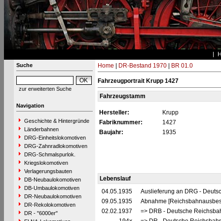
Suche
Home
|
DR-Bestand 1970
|
BR 01.0
Fahrzeugportrait Krupp 1427
zur erweiterten Suche
Fahrzeugstamm
Navigation
Hersteller:
Krupp
Geschichte & Hintergründe
Fabriknummer:
1427
Länderbahnen
Baujahr:
1935
DRG-Einheitslokomotiven
DRG-Zahnradlokomotiven
DRG-Schmalspurlok.
Kriegslokomotiven
Verlagerungsbauten
Lebenslauf
DB-Neubaulokomotiven
DB-Umbaulokomotiven
04.05.1935
Auslieferung an DRG - Deutsc
DR-Neubaulokomotiven
09.05.1935
Abnahme [Reichsbahnausbes
DR-Rekolokomotiven
02.02.1937
=> DRB - Deutsche Reichsbah
DR - "6000er"