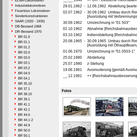
__.__.194x
=> DR - Deutsche Reichsbahn
ELNA-Lokomotiven
Industrielokomotiven
29.01.1962
-
12.06.1962 Abstellung [warte
Feuerlose Lokomotiven
02.07.1962
-
30.09.1962 Umbau durch Rei
Sonderkonstruktionen
[Ausrüstung mit Verbrennung
SAAR (1920 - 1935)
30.09.1962
Umzeichnung in "01 503"
DB-Bestand 1968
02.10.1962
Abnahme [Reichsbahnausbes
DR-Bestand 1970
03.10.1962
Indienststellung [Reichsbahndi
BR 01.0
20.08.1965
-
30.09.1965 Umbau durch Re
BR 01.1
[Ausrüstung mit Ölhauptfeuer
BR 01.2
01.06.1970
Umzeichnung in "01 0503-1"
BR 02.0
25.02.1980
Abstellung
BR 03.0
BR 03.1
25.07.1980
z-Stellung
BR 03.2
19.06.1981
Ausmusterung [gemäß Ausmust
BR 04.0
__.12.1981
++ [Reichsbahnausbesserung
BR 04.1
BR 35.10
BR 37.1
Fotos
BR 38.10
BR 39.1
BR 41.1
BR 42.1
BR 44.0
BR 44.1-2
BR 44.9
BR 50.0
BR 50.1