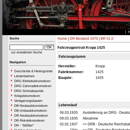
Suche
Home
|
DR-Bestand 1970
|
BR 01.0
Fahrzeugportrait Krupp 1425
zur erweiterten Suche
Fahrzeugstamm
Navigation
Hersteller:
Krupp
Geschichte & Hintergründe
Fabriknummer:
1425
Länderbahnen
Baujahr:
1935
DRG-Einheitslokomotiven
DRG-Zahnradlokomotiven
DRG-Schmalspurlok.
Kriegslokomotiven
Verlagerungsbauten
Lebenslauf
DB-Neubaulokomotiven
DB-Umbaulokomotiven
06.03.1935
Auslieferung an DRG - Deutsc
DR-Neubaulokomotiven
09.03.1935
Abnahme
DR-Rekolokomotiven
02.02.1937
=> DRB - Deutsche Reichsbah
DR - "6000er"