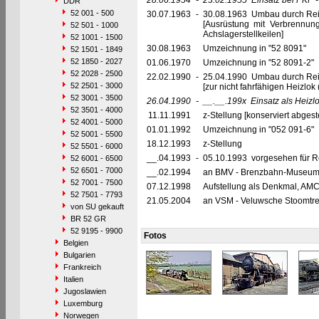
28.06.1954
-
23.02.1955
Einsatz bei PKP 
DDR
52 001 - 500
30.07.1963
-
30.08.1963 Umbau durch Rei
[Ausrüstung mit Verbrennu
52 501 - 1000
Achslagerstellkeilen]
52 1001 - 1500
30.08.1963
Umzeichnung in "52 8091"
52 1501 - 1849
52 1850 - 2027
01.06.1970
Umzeichnung in "52 8091-2"
52 2028 - 2500
22.02.1990
-
25.04.1990 Umbau durch Re
52 2501 - 3000
[zur nicht fahrfähigen Heizl
52 3001 - 3500
26.04.1990
-
__.__.199x
Einsatz als Heizl
52 3501 - 4000
11.11.1991
z-Stellung [konserviert abgeste
52 4001 - 5000
01.01.1992
Umzeichnung in "052 091-6"
52 5001 - 5500
18.12.1993
z-Stellung
52 5501 - 6000
__.04.1993
-
05.10.1993 vorgesehen für Roy
52 6001 - 6500
52 6501 - 7000
__.02.1994
an BMV - Brenzbahn-Museumsv
52 7001 - 7500
07.12.1998
Aufstellung als Denkmal, AM
52 7501 - 7793
21.05.2004
an VSM - Veluwsche Stoomtrei
von SU gekauft
BR 52 GR
52 9195 - 9900
Fotos
Belgien
Bulgarien
Frankreich
Italien
Jugoslawien
Luxemburg
Norwegen