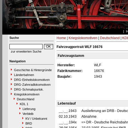
Suche
Home
|
Kriegslokomotiven
|
Deutschland
|
KDL
Fahrzeugportrait WLF 16676
zur erweiterten Suche
Fahrzeugstamm
Navigation
Hersteller:
WLF
Geschichte & Hintergründe
Fabriknummer:
16676
Länderbahnen
Baujahr:
1943
DRG-Einheitslokomotiven
DRG-Zahnradlokomotiven
DRG-Schmalspurlok.
Kriegslokomotiven
Deutschland
Lebenslauf
KDL 1
Lieferung
__.__.1943
Auslieferung an DRB - Deuts
Verbleib
02.10.1943
Abnahme
KV / Unbekannt
__.__.194x
=> DR - Deutsche Reichsbahn
BRD