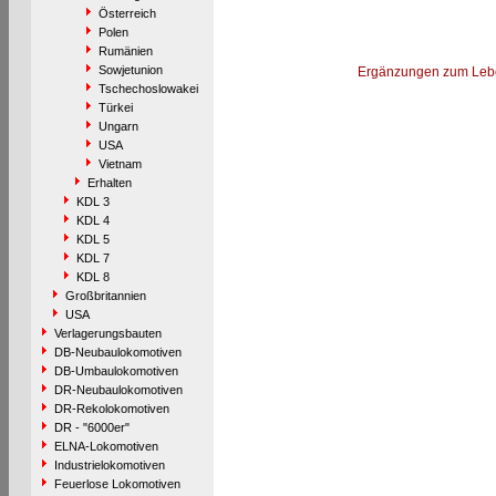
Österreich
Polen
Rumänien
Sowjetunion
Ergänzungen zum Leb
Tschechoslowakei
Türkei
Ungarn
USA
Vietnam
Erhalten
KDL 3
KDL 4
KDL 5
KDL 7
KDL 8
Großbritannien
USA
Verlagerungsbauten
DB-Neubaulokomotiven
DB-Umbaulokomotiven
DR-Neubaulokomotiven
DR-Rekolokomotiven
DR - "6000er"
ELNA-Lokomotiven
Industrielokomotiven
Feuerlose Lokomotiven