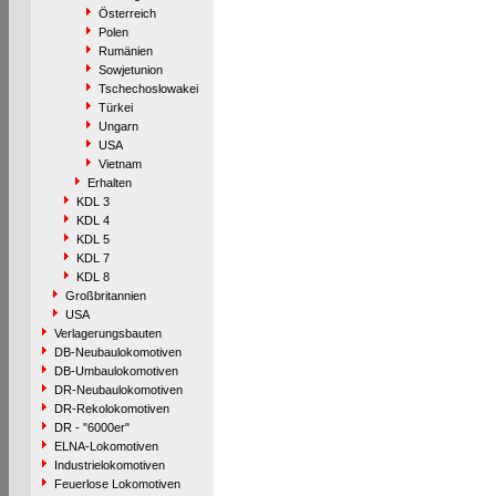
Österreich
Polen
Rumänien
Sowjetunion
Tschechoslowakei
Türkei
Ungarn
USA
Vietnam
Erhalten
KDL 3
KDL 4
KDL 5
KDL 7
KDL 8
Großbritannien
USA
Verlagerungsbauten
DB-Neubaulokomotiven
DB-Umbaulokomotiven
DR-Neubaulokomotiven
DR-Rekolokomotiven
DR - "6000er"
ELNA-Lokomotiven
Industrielokomotiven
Feuerlose Lokomotiven