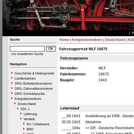
Suche
Home
|
Kriegslokomotiven
|
Deutschland
|
KDL
Fahrzeugportrait WLF 16675
zur erweiterten Suche
Fahrzeugstamm
Navigation
Hersteller:
WLF
Geschichte & Hintergründe
Fabriknummer:
16675
Länderbahnen
Baujahr:
1943
DRG-Einheitslokomotiven
DRG-Zahnradlokomotiven
DRG-Schmalspurlok.
Kriegslokomotiven
Deutschland
Lebenslauf
KDL 1
Lieferung
__.09.1943
Auslieferung an DRB - Deuts
Verbleib
30.09.1943
Abnahme
KV / Unbekannt
__.__.194x
=> DR - Deutsche Reichsbahn
BRD