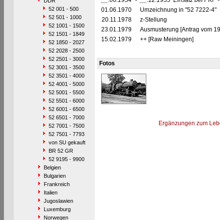
__.06.1954
-
__.12.1955
Einsatz bei PKP 
DDR
52 001 - 500
01.06.1970
Umzeichnung in "52 7222-4"
52 501 - 1000
20.11.1978
z-Stellung
52 1001 - 1500
23.01.1979
Ausmusterung [Antrag vom 19
52 1501 - 1849
15.02.1979
++ [Raw Meiningen]
52 1850 - 2027
52 2028 - 2500
52 2501 - 3000
Fotos
52 3001 - 3500
52 3501 - 4000
52 4001 - 5000
52 5001 - 5500
52 5501 - 6000
52 6001 - 6500
52 6501 - 7000
Ergänzungen zum Leb
52 7001 - 7500
52 7501 - 7793
von SU gekauft
BR 52 GR
52 9195 - 9900
Belgien
Bulgarien
Frankreich
Italien
Jugoslawien
Luxemburg
Norwegen