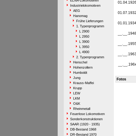
ELNA-Lokomotiven
01.04.192
Industrielokomotiven
AEG
01.07.193
Hanomag
Frühe Lieferungen
01.01.193
1. Typenprogramm
L 2900
__.__.194
L 2950
L 3900
__.__.195
L 3950
L 4900
__.__.196
2. Typenprogramm
Henschel
__.__.196
Hohenzollern
Humboldt
Jung
Fotos
Krauss-Maffei
Krupp
LEW
LKM
O&K
Rheinmetall
Feuerlose Lokomotiven
Sonderkonstruktionen
SAAR (1920 - 1935)
DB-Bestand 1968
DR-Bestand 1970