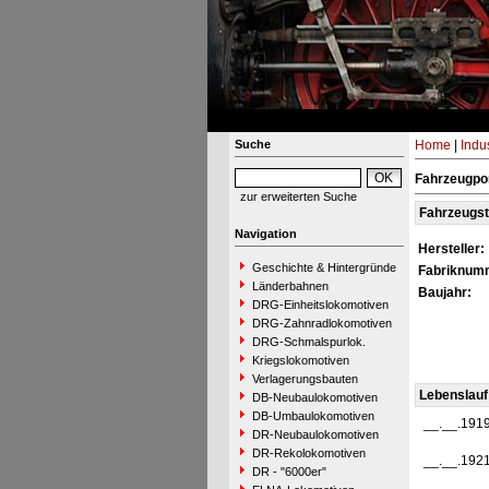
Suche
Home
|
Indu
Fahrzeugpo
zur erweiterten Suche
Fahrzeugs
Navigation
Hersteller:
Geschichte & Hintergründe
Fabriknum
Länderbahnen
Baujahr:
DRG-Einheitslokomotiven
DRG-Zahnradlokomotiven
DRG-Schmalspurlok.
Kriegslokomotiven
Verlagerungsbauten
Lebenslauf
DB-Neubaulokomotiven
DB-Umbaulokomotiven
__.__.191
DR-Neubaulokomotiven
DR-Rekolokomotiven
__.__.192
DR - "6000er"