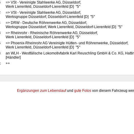
6
=> VSt - Vereinigte Stahlwerke AG, Düsseldorf,
Werk Lierenfeld, Düsseldorf-Lierenfeld [D] "5"
2
=> VSt - Vereinigte Stahlwerke AG, Düsseldorf,
Werksgruppe Düsseldorf, Düsseldorf-Lierenfeld [D] "5"
4
=> DRW - Deutsche Röhrenwerke AG, Düsseldorf,
Werksgruppe Düsseldorf, Werk Lierenfeld, Düsseldorf-Lierenfeld [D] "5"
8
=> Rheinrohr - Rheinische Röhrenwerke AG, Düsseldorf,
Werk Lierenfeld, Düsseldorf-Lierenfeld [D] "5"
5
=> Phoenix-Rheinrohr AG Vereinigte Hütten- und Röhrenwerke, Düsseldorf,
Werk Lierenfeld, Düsseldorf-Lierenfeld [D] "5"
3
an WLH - Westfälische Lokomotivfabrik Karl Reuschling GmbH & Co. KG, Hatt
[Händler]
x
++
Ergänzungen zum Lebenslauf
und
gute Fotos
von diesem Fahrzeug wer