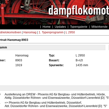
Home
Updates
Typengalerie
Mitwirkende
strielokomotiven
|
Hanomag
|
1. Typenprogramm
|
L 2950
rtrait Hanomag 8903
tamm
Hanomag
Typ:
L 2950
mer:
8903
Bauart:
B-n2t
1919
Spurweite:
1435 mm
9
Auslieferung an DREW - Phoenix AG für Bergbau- und Hüttenbetrieb, Hörde,
Abtlg. Düsseldorfer Röhren- und Eisenwalzwerke, Düsseldorf-Lierenfeld [D] "5
1
=> Phoenix AG für Bergbau und Hüttenbetrieb, Düsseldorf,
Abt. Düsseldorfer Röhren- und Eisenwalzwerke, Düsseldorf-Lierenfeld [D] "5"