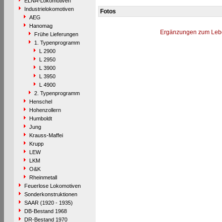
ELNA-Lokomotiven
Industrielokomotiven
Fotos
AEG
Hanomag
Ergänzungen zum Leb
Frühe Lieferungen
1. Typenprogramm
L 2900
L 2950
L 3900
L 3950
L 4900
2. Typenprogramm
Henschel
Hohenzollern
Humboldt
Jung
Krauss-Maffei
Krupp
LEW
LKM
O&K
Rheinmetall
Feuerlose Lokomotiven
Sonderkonstruktionen
SAAR (1920 - 1935)
DB-Bestand 1968
DR-Bestand 1970