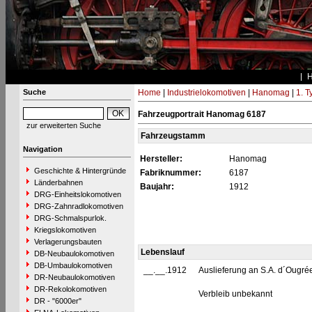
Suche
Home
|
Industrielokomotiven
|
Hanomag
|
1. 
Fahrzeugportrait Hanomag 6187
zur erweiterten Suche
Fahrzeugstamm
Navigation
Hersteller:
Hanomag
Geschichte & Hintergründe
Fabriknummer:
6187
Länderbahnen
Baujahr:
1912
DRG-Einheitslokomotiven
DRG-Zahnradlokomotiven
DRG-Schmalspurlok.
Kriegslokomotiven
Verlagerungsbauten
Lebenslauf
DB-Neubaulokomotiven
DB-Umbaulokomotiven
__.__.1912
Auslieferung an S.A. d´Ougrée
DR-Neubaulokomotiven
DR-Rekolokomotiven
Verbleib unbekannt
DR - "6000er"