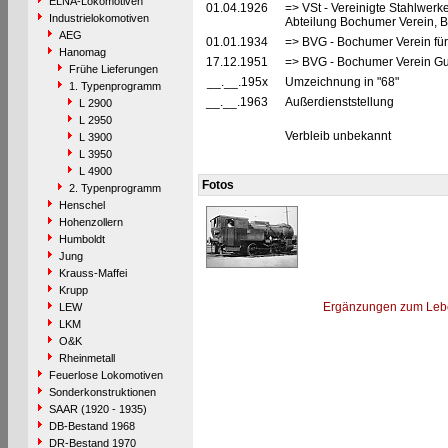
ELNA-Lokomotiven
01.04.1926
=> VSt - Vereinigte Stahlwerk
Industrielokomotiven
Abteilung Bochumer Verein, 
AEG
01.01.1934
=> BVG - Bochumer Verein für
Hanomag
17.12.1951
=> BVG - Bochumer Verein Gu
Frühe Lieferungen
__.__.195x
Umzeichnung in "68"
1. Typenprogramm
__.__.1963
Außerdienststellung
L 2900
L 2950
Verbleib unbekannt
L 3900
L 3950
L 4900
Fotos
2. Typenprogramm
Henschel
Hohenzollern
Humboldt
Jung
Krauss-Maffei
Krupp
Ergänzungen zum Leb
LEW
LKM
O&K
Rheinmetall
Feuerlose Lokomotiven
Sonderkonstruktionen
SAAR (1920 - 1935)
DB-Bestand 1968
DR-Bestand 1970