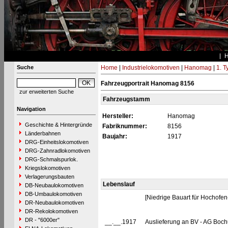
Suche
Home
|
Industrielokomotiven
|
Hanomag
|
1. 
Fahrzeugportrait Hanomag 8156
zur erweiterten Suche
Fahrzeugstamm
Navigation
Hersteller:
Hanomag
Geschichte & Hintergründe
Fabriknummer:
8156
Länderbahnen
Baujahr:
1917
DRG-Einheitslokomotiven
DRG-Zahnradlokomotiven
DRG-Schmalspurlok.
Kriegslokomotiven
Verlagerungsbauten
Lebenslauf
DB-Neubaulokomotiven
DB-Umbaulokomotiven
[Niedrige Bauart für Hochofen
DR-Neubaulokomotiven
DR-Rekolokomotiven
DR - "6000er"
__.__.1917
Auslieferung an BV - AG Boch