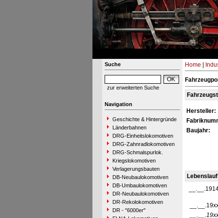
Suche
Home
|
Indu
Fahrzeugpo
zur erweiterten Suche
Fahrzeugs
Navigation
Hersteller:
Geschichte & Hintergründe
Fabriknum
Länderbahnen
Baujahr:
DRG-Einheitslokomotiven
DRG-Zahnradlokomotiven
DRG-Schmalspurlok.
Kriegslokomotiven
Verlagerungsbauten
Lebenslauf
DB-Neubaulokomotiven
DB-Umbaulokomotiven
__.__.191
DR-Neubaulokomotiven
DR-Rekolokomotiven
__.__.19x
DR - "6000er"
__.__.19x