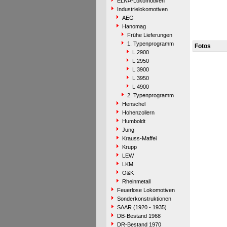
ELNA-Lokomotiven
Industrielokomotiven
AEG
Hanomag
Frühe Lieferungen
1. Typenprogramm
Fotos
L 2900
L 2950
L 3900
L 3950
L 4900
2. Typenprogramm
Henschel
Hohenzollern
Humboldt
Jung
Krauss-Maffei
Krupp
LEW
LKM
O&K
Rheinmetall
Feuerlose Lokomotiven
Sonderkonstruktionen
SAAR (1920 - 1935)
DB-Bestand 1968
DR-Bestand 1970