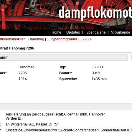
Home
Updates
Typengalerie
Mitwirkende
strielokomotiven
|
Hanomag
|
1. Typenprogramm
|
L 2900
rtrait Hanomag 7296
tamm
Hanomag
Typ:
L 2900
mer:
7296
Bauart:
B-n2t
1914
Spurweite:
1435 mm
4
Auslieferung an Bergbaugesellschft Alicenhall mbh, Hannover,
Verden [D]
x
an Wintershall AG, Kassel [D] "5"
x
Einsatz bei Zweigniederlassung Glückauf-Sondershausen, Sondershausen
[D