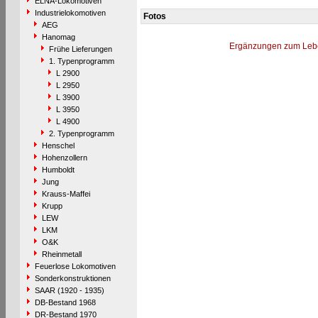
ELNA-Lokomotiven
Industrielokomotiven
Fotos
AEG
Hanomag
Ergänzungen zum Leb
Frühe Lieferungen
1. Typenprogramm
L 2900
L 2950
L 3900
L 3950
L 4900
2. Typenprogramm
Henschel
Hohenzollern
Humboldt
Jung
Krauss-Maffei
Krupp
LEW
LKM
O&K
Rheinmetall
Feuerlose Lokomotiven
Sonderkonstruktionen
SAAR (1920 - 1935)
DB-Bestand 1968
DR-Bestand 1970