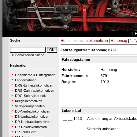
Suche
Home
|
Industrielokomotiven
|
Hanomag
|
1. 
Fahrzeugportrait Hanomag 6791
zur erweiterten Suche
Fahrzeugstamm
Navigation
Hersteller:
Hanomag
Geschichte & Hintergründe
Fabriknummer:
6791
Länderbahnen
Baujahr:
1913
DRG-Einheitslokomotiven
DRG-Zahnradlokomotiven
DRG-Schmalspurlok.
Kriegslokomotiven
Verlagerungsbauten
Lebenslauf
DB-Neubaulokomotiven
DB-Umbaulokomotiven
__.__.1913
Auslieferung an Aktieselskab
DR-Neubaulokomotiven
DR-Rekolokomotiven
Verbleib unbekannt
DR - "6000er"