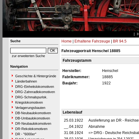
Suche
Home
|
Erhaltene Fahrzeuge
|
BR 94.5
Fahrzeugportrait Henschel 18885
zur erweiterten Suche
Fahrzeugstamm
Navigation
Hersteller:
Henschel
Geschichte & Hintergründe
Fabriknummer:
18885
Länderbahnen
Baujahr:
1922
DRG-Einheitslokomotiven
DRG-Zahnradlokomotiven
DRG-Schmalspurlok.
Kriegslokomotiven
Verlagerungsbauten
Lebenslauf
DB-Neubaulokomotiven
DB-Umbaulokomotiven
25.03.1922
Auslieferung an DR - Reichs
DR-Neubaulokomotiven
__.04.1922
Abnahme
DR-Rekolokomotiven
31.08.1924
=> DRG - Deutsche Reichsbah
DR - "6000er"