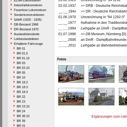
28.02.1926
Umzeichnung in "94 1292"
ELNA-Lokomotiven
Industrielokomotiven
02.02.1937
=> DRB - Deutsche Reichsbah
Feuerlose Lokomotiven
__.__.194x
=> DR - Deutsche Reichsbahn
Sonderkonstruktionen
01.06.1970
Umzeichnung in "94 1292-5"
SAAR (1920 - 1935)
__.__.1977
Aufnahme in den Traditionsl
DB-Bestand 1968
__.__.1994
Leihgabe an DmR - Dampfbahnf
DR-Bestand 1970
01.07.1996
=> DB Museum, Nürnberg [D] 
Auslandsbestände
Lokbestandslisten
__.__.2006
an DmR - Dampfbahnfreunde mi
Erhaltene Fahrzeuge
__.__.2011
Leihgabe an Bahnbetriebswerk 
BR 01
BR 01.5
BR 01.10
Fotos
BR 03
BR 03.10
BR 05
BR 10
BR 18.2
BR 18.3
BR 18.4
BR 22
BR 23
BR 23.10
BR 24
BR 38.10
Ergänzungen zum Leb
BR 39
BR 41